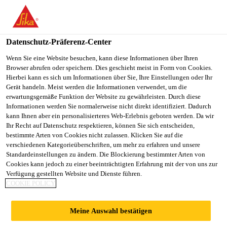
You are accessing "Sika Österreich", it seems you are accessing it
from "Vereinigte Staaten". We have a dedicated website for your
country.
Datenschutz-Präferenz-Center
TO
Wenn Sie eine Website besuchen, kann diese Informationen über Ihren
STAY ON THE SIKA
SELECT A
Browser abrufen oder speichern. Dies geschieht meist in Form von Cookies.
SIKA
ÖSTERREICH WEBSITE
COUNTRY
Hierbei kann es sich um Informationen über Sie, Ihre Einstellungen oder Ihr
USA
Gerät handeln. Meist werden die Informationen verwendet, um die
erwartungsgemäße Funktion der Website zu gewährleisten. Durch diese
Informationen werden Sie normalerweise nicht direkt identifiziert. Dadurch
Sika Österreich
kann Ihnen aber ein personalisierteres Web-Erlebnis geboten werden. Da wir
Ihr Recht auf Datenschutz respektieren, können Sie sich entscheiden,
bestimmte Arten von Cookies nicht zulassen. Klicken Sie auf die
verschiedenen Kategorieüberschriften, um mehr zu erfahren und unsere
Standardeinstellungen zu ändern. Die Blockierung bestimmter Arten von
ANA TOWER,
Cookies kann jedoch zu einer beeinträchtigten Erfahrung mit der von uns zur
Verfügung gestellten Website und Dienste führen.
COOKIE POLICY
OFFICE BUILDING
Meine Auswahl bestätigen