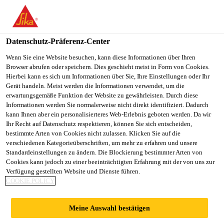
You are accessing "Sika Österreich", it seems you are accessing it
from "Vereinigte Staaten". We have a dedicated website for your
country.
Datenschutz-Präferenz-Center
TO
Wenn Sie eine Website besuchen, kann diese Informationen über Ihren
STAY ON THE SIKA
SELECT A
Browser abrufen oder speichern. Dies geschieht meist in Form von Cookies.
SIKA
ÖSTERREICH WEBSITE
COUNTRY
Hierbei kann es sich um Informationen über Sie, Ihre Einstellungen oder Ihr
USA
Gerät handeln. Meist werden die Informationen verwendet, um die
erwartungsgemäße Funktion der Website zu gewährleisten. Durch diese
Informationen werden Sie normalerweise nicht direkt identifiziert. Dadurch
Sika Österreich
kann Ihnen aber ein personalisierteres Web-Erlebnis geboten werden. Da wir
Ihr Recht auf Datenschutz respektieren, können Sie sich entscheiden,
bestimmte Arten von Cookies nicht zulassen. Klicken Sie auf die
verschiedenen Kategorieüberschriften, um mehr zu erfahren und unsere
Standardeinstellungen zu ändern. Die Blockierung bestimmter Arten von
JINGHANG PLAZA
Cookies kann jedoch zu einer beeinträchtigten Erfahrung mit der von uns zur
Verfügung gestellten Website und Dienste führen.
COOKIE POLICY
Meine Auswahl bestätigen