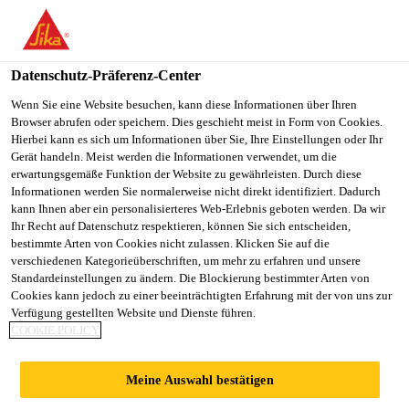
You are accessing "Sika Österreich", it seems you are accessing it
from "Vereinigte Staaten". We have a dedicated website for your
country.
Datenschutz-Präferenz-Center
TO
Wenn Sie eine Website besuchen, kann diese Informationen über Ihren
STAY ON THE SIKA
SELECT A
Browser abrufen oder speichern. Dies geschieht meist in Form von Cookies.
SIKA
ÖSTERREICH WEBSITE
COUNTRY
Hierbei kann es sich um Informationen über Sie, Ihre Einstellungen oder Ihr
USA
Gerät handeln. Meist werden die Informationen verwendet, um die
erwartungsgemäße Funktion der Website zu gewährleisten. Durch diese
Informationen werden Sie normalerweise nicht direkt identifiziert. Dadurch
Sika Österreich
kann Ihnen aber ein personalisierteres Web-Erlebnis geboten werden. Da wir
Ihr Recht auf Datenschutz respektieren, können Sie sich entscheiden,
bestimmte Arten von Cookies nicht zulassen. Klicken Sie auf die
verschiedenen Kategorieüberschriften, um mehr zu erfahren und unsere
Standardeinstellungen zu ändern. Die Blockierung bestimmter Arten von
RESIDENTIAL
Cookies kann jedoch zu einer beeinträchtigten Erfahrung mit der von uns zur
Verfügung gestellten Website und Dienste führen.
COOKIE POLICY
DEVELOPMENT
Meine Auswahl bestätigen