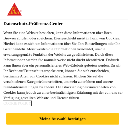
Datenschutz-Präferenz-Center
Wenn Sie eine Website besuchen, kann diese Informationen über Ihren
Browser abrufen oder speichern. Dies geschieht meist in Form von Cookies.
ANLAGENFÜHRER
Hierbei kann es sich um Informationen über Sie, Ihre Einstellungen oder Ihr
Gerät handeln. Meist werden die Informationen verwendet, um die
erwartungsgemäße Funktion der Website zu gewährleisten. Durch diese
RECYCLING (M/W/D) -
Informationen werden Sie normalerweise nicht direkt identifiziert. Dadurch
kann Ihnen aber ein personalisierteres Web-Erlebnis geboten werden. Da wir
PROCESS OPERATOR
Ihr Recht auf Datenschutz respektieren, können Sie sich entscheiden,
bestimmte Arten von Cookies nicht zulassen. Klicken Sie auf die
RECYCLING (M/W/D)
verschiedenen Kategorieüberschriften, um mehr zu erfahren und unsere
Standardeinstellungen zu ändern. Die Blockierung bestimmter Arten von
Cookies kann jedoch zu einer beeinträchtigten Erfahrung mit der von uns zur
Verfügung gestellten Website und Dienste führen.
COOKIE POLICY
Vollzeit
Produktion
Meine Auswahl bestätigen
Sarnen, Obwalden, Switzerland