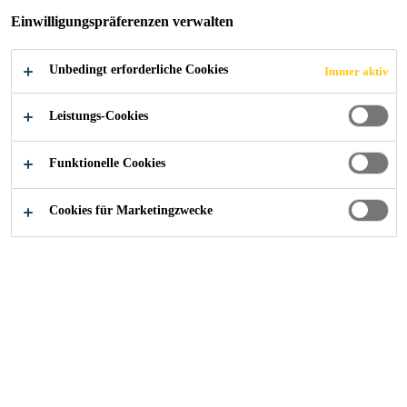
95000 - 110000 USD per year
Einwilligungspräferenzen verwalten
Unbedingt erforderliche Cookies
Immer aktiv
JETZT BEWERBEN
TEILEN
Leistungs-Cookies
Funktionelle Cookies
Cookies für Marketingzwecke
Starte deine Karriere bei Sika
...
Technical Specialis