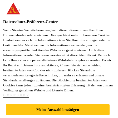
Datenschutz-Präferenz-Center
Wenn Sie eine Website besuchen, kann diese Informationen über Ihren
Browser abrufen oder speichern. Dies geschieht meist in Form von Cookies.
BUSINESS UNIT
Hierbei kann es sich um Informationen über Sie, Ihre Einstellungen oder Ihr
Gerät handeln. Meist werden die Informationen verwendet, um die
erwartungsgemäße Funktion der Website zu gewährleisten. Durch diese
CONTROLLER
Informationen werden Sie normalerweise nicht direkt identifiziert. Dadurch
kann Ihnen aber ein personalisierteres Web-Erlebnis geboten werden. Da wir
Ihr Recht auf Datenschutz respektieren, können Sie sich entscheiden,
bestimmte Arten von Cookies nicht zulassen. Klicken Sie auf die
Vollzeit
verschiedenen Kategorieüberschriften, um mehr zu erfahren und unsere
Standardeinstellungen zu ändern. Die Blockierung bestimmter Arten von
Finanzen
Cookies kann jedoch zu einer beeinträchtigten Erfahrung mit der von uns zur
Rutherford, New Jersey, United States
Verfügung gestellten Website und Dienste führen.
COOKIE POLICY
140000 - 165000 USD per year
Meine Auswahl bestätigen
JETZT BEWERBEN
TEILEN