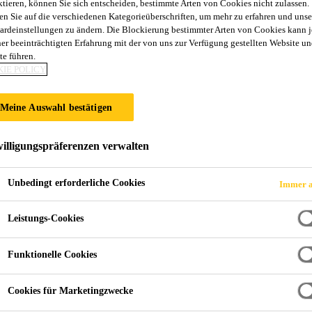
ktieren, können Sie sich entscheiden, bestimmte Arten von Cookies nicht zulassen.
en Sie auf die verschiedenen Kategorieüberschriften, um mehr zu erfahren und unse
ardeinstellungen zu ändern. Die Blockierung bestimmter Arten von Cookies kann 
ner beeinträchtigten Erfahrung mit der von uns zur Verfügung gestellten Website un
te führen.
emala
IE POLICY
Meine Auswahl bestätigen
illigungspräferenzen verwalten
Unbedingt erforderliche Cookies
Immer a
Leistungs-Cookies
Funktionelle Cookies
Cookies für Marketingzwecke