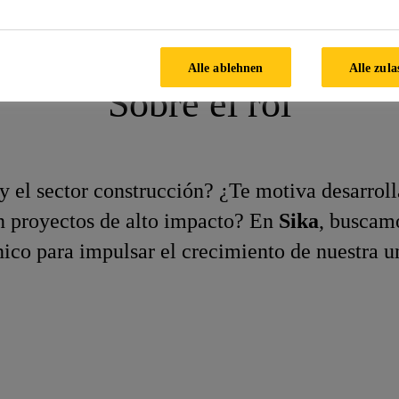
cnico Comercial
Alle ablehnen
Alle zula
Sobre el rol
y el sector construcción? ¿Te motiva desarroll
en proyectos de alto impacto? En
Sika
, buscam
nico para impulsar el crecimiento de nuestra 