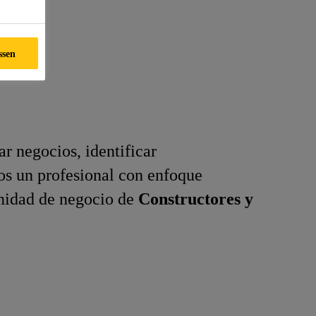
ssen
ar negocios, identificar
os un profesional con enfoque
unidad de negocio de
Constructores y