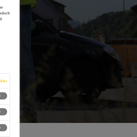
re
jedoch
d
ktiv