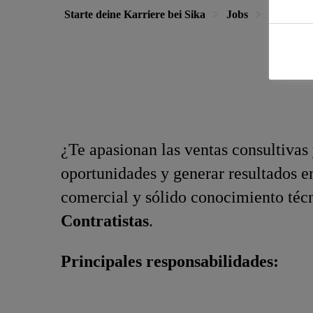
Starte deine Karriere bei Sika
Jobs
Asesor Té
¿Te apasionan las ventas consultivas 
oportunidades y generar resultados 
comercial y sólido conocimiento téc
Contratistas
.
Principales responsabilidades: