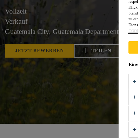
respe
Klick
Vollzeit
Stand
zu ei
Verkauf
Diens
Guatemala City, Guatemala Department, Guat
COOK
JETZT BEWERBEN
TEILEN
Einw