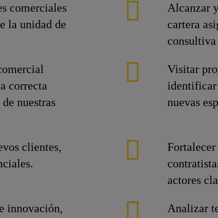
es comerciales
Alcanzar y
e la unidad de
cartera as
consultiva
 comercial
Visitar pr
a correcta
identifica
 de nuestras
nuevas esp
evos clientes,
Fortalecer
ciales.
contratista
actores cla
de innovación,
Analizar t