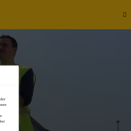
oder
onen
se
ber