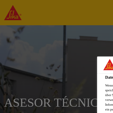
Date
Wenn 
speic
über 
ASESOR TÉCNICO
verwe
Infor
ein p