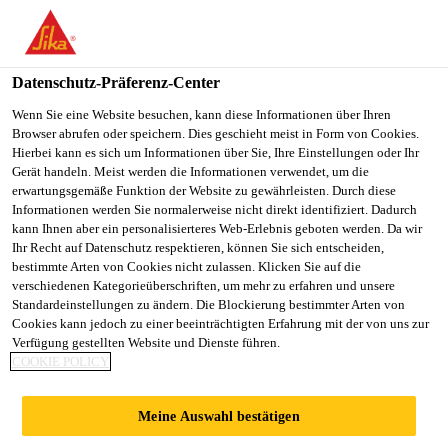
Datenschutz-Präferenz-Center
Wenn Sie eine Website besuchen, kann diese Informationen über Ihren
Browser abrufen oder speichern. Dies geschieht meist in Form von Cookies.
EJECUTIVO DE
Hierbei kann es sich um Informationen über Sie, Ihre Einstellungen oder Ihr
Gerät handeln. Meist werden die Informationen verwendet, um die
erwartungsgemäße Funktion der Website zu gewährleisten. Durch diese
VENTAS TÉCNICAS –
Informationen werden Sie normalerweise nicht direkt identifiziert. Dadurch
kann Ihnen aber ein personalisierteres Web-Erlebnis geboten werden. Da wir
CONSTRUCCIÓN
Ihr Recht auf Datenschutz respektieren, können Sie sich entscheiden,
bestimmte Arten von Cookies nicht zulassen. Klicken Sie auf die
verschiedenen Kategorieüberschriften, um mehr zu erfahren und unsere
Standardeinstellungen zu ändern. Die Blockierung bestimmter Arten von
Vollzeit
Cookies kann jedoch zu einer beeinträchtigten Erfahrung mit der von uns zur
Verfügung gestellten Website und Dienste führen.
Project Management
COOKIE POLICY
Mexico City, Mexico City, Mexico
Meine Auswahl bestätigen
30000 - 40000 MXN per month