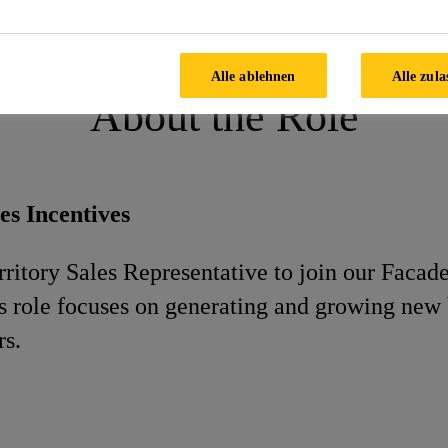
 Sales Representative -Facades
Alle ablehnen
Alle zula
About the Role
es Incentives
rritory Sales Representative to join our Facad
s role focuses on generating and growing new 
rs.