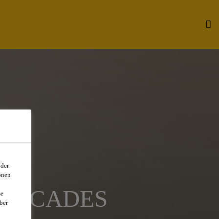
oder
onen
-FACADES
se
ber