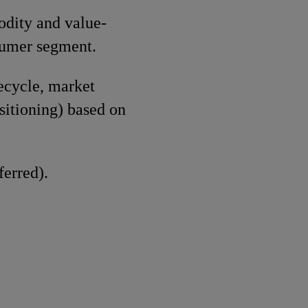
odity and value-
sumer segment.
ecycle, market
sitioning) based on
erred).