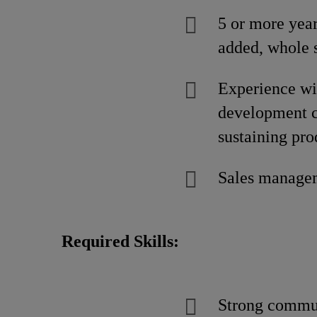
5 or more year
added, whole 
Experience wi
development ch
sustaining pro
Sales managem
Required Skills:
Strong commun