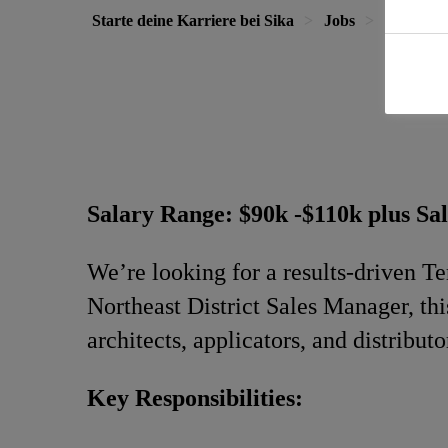
Starte deine Karriere bei Sika
Jobs
Territory
Salary Range: $90k -$110k plus Sal
We’re looking for a results-driven Te
Northeast District Sales Manager, thi
architects, applicators, and distributo
Key Responsibilities: