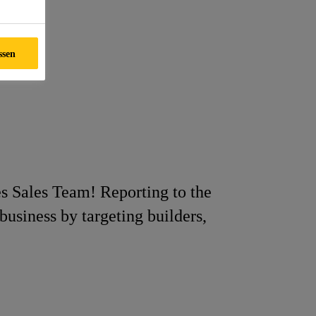
ssen
es Sales Team! Reporting to the
business by targeting builders,