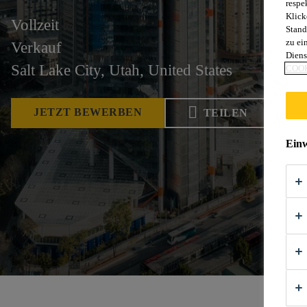
respe
Klick
Vollzeit
Stand
zu ei
Verkauf
Diens
Salt Lake City, Utah, United States
COOK
JETZT BEWERBEN
TEILEN
Einw