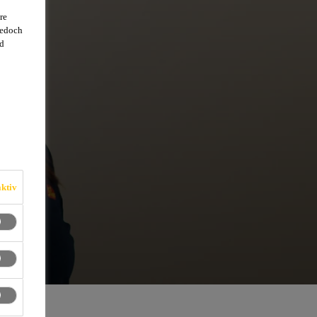
re
jedoch
d
ktiv