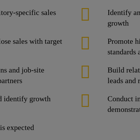
tory-specific sales
Identify a
growth
ose sales with target
Promote hi
standards 
ns and job-site
Build rela
partners
leads and r
d identify growth
Conduct in
demonstra
is expected