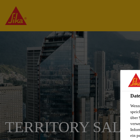
Date
Wenn 
speic
über 
TERRITORY SALES
verwe
Infor
ein p