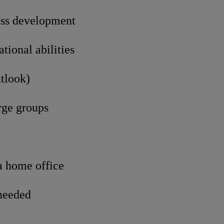
ess development
ional abilities
utlook)
rge groups
a home office
 needed