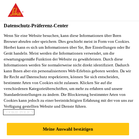
Datenschutz-Präferenz-Center
Wenn Sie eine Website besuchen, kann diese Informationen über Ihren
Browser abrufen oder speichern. Dies geschieht meist in Form von Cookies.
RESPONSABLE DE
Hierbei kann es sich um Informationen über Sie, Ihre Einstellungen oder Ihr
Gerät handeln. Meist werden die Informationen verwendet, um die
erwartungsgemäße Funktion der Website zu gewährleisten. Durch diese
PRODUCTION H/F
Informationen werden Sie normalerweise nicht direkt identifiziert. Dadurch
kann Ihnen aber ein personalisierteres Web-Erlebnis geboten werden. Da wir
Ihr Recht auf Datenschutz respektieren, können Sie sich entscheiden,
bestimmte Arten von Cookies nicht zulassen. Klicken Sie auf die
Vollzeit
verschiedenen Kategorieüberschriften, um mehr zu erfahren und unsere
Standardeinstellungen zu ändern. Die Blockierung bestimmter Arten von
Manufacturing
Cookies kann jedoch zu einer beeinträchtigten Erfahrung mit der von uns zur
L'Isle-sur-la-Sorgue, Provence-Alpes-Côte
Verfügung gestellten Website und Dienste führen.
COOKIE POLICY
d'Azur, France
Meine Auswahl bestätigen
JETZT BEWERBEN
TEILEN