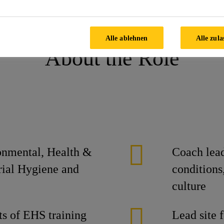
ager
Alle ablehnen
Alle zula
About the Role
ronmental, Health &
Coach lead
rial Hygiene and
conditions
culture
s of EHS training
Lead site 