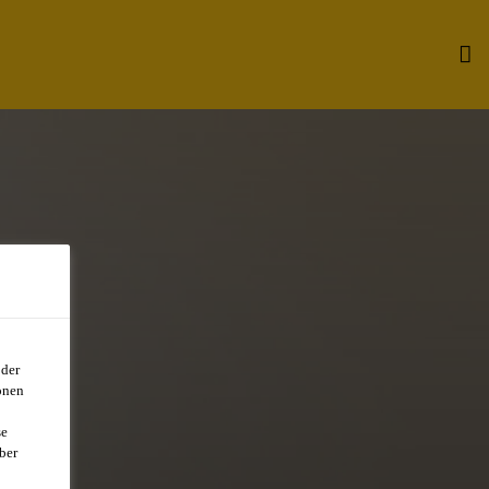
oder
onen
se
ber