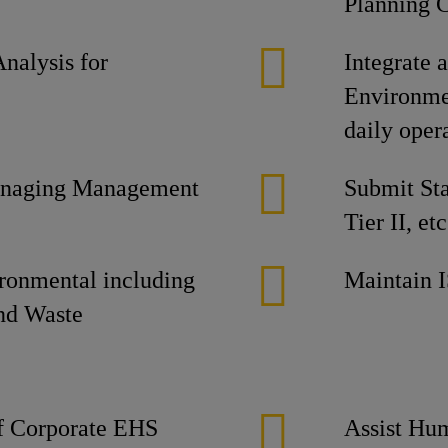
Planning 
Analysis for
Integrate 
Environmen
daily oper
 managing Management
Submit Sta
Tier II, etc
ironmental including
Maintain 
and Waste
of Corporate EHS
Assist Hu