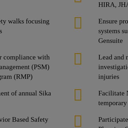
HIRA, JHA
ety walks focusing
Ensure pro
s
systems s
Gensuite
or compliance with
Lead and 
Management (PSM)
investigat
gram (RMP)
injuries
ment of annual Sika
Facilitate
temporary 
avior Based Safety
Participat