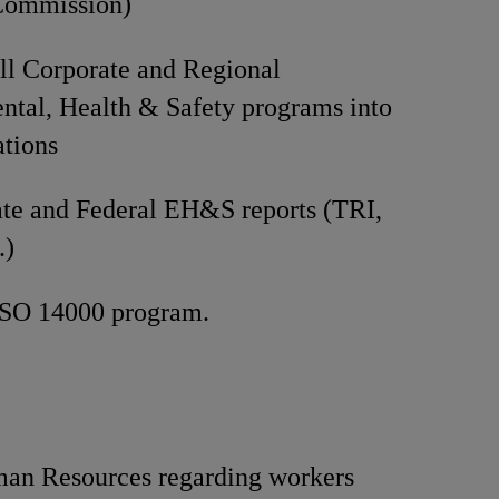
Commission)
all Corporate and Regional
tal, Health & Safety programs into
ations
te and Federal EH&S reports (TRI,
.)
ISO 14000 program.
man Resources regarding workers