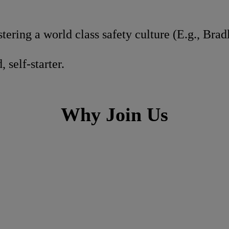
tering a world class safety culture (E.g., Bra
 self-starter.
Why Join Us
h