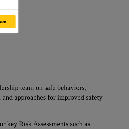
ssen
ership team on safe behaviors,
, and approaches for improved safety
for key Risk Assessments such as