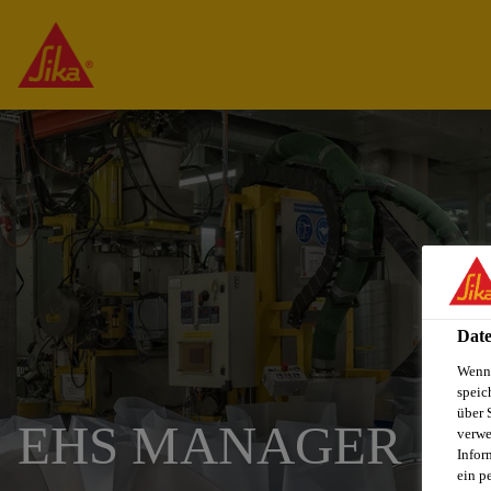
Date
Wenn 
speic
über 
EHS MANAGER
verwe
Infor
ein p