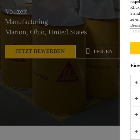
respe
Klick
Vollzeit
Stand
zu ei
Manufacturing
Diens
Marion, Ohio, United States
COOK
JETZT BEWERBEN
TEILEN
Einw