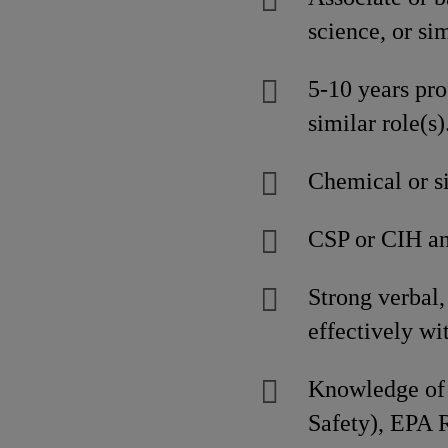
science, or si
5-10 years pro
similar role(s)
Chemical or s
CSP or CIH an
Strong verbal, 
effectively w
Knowledge of 
Safety), EPA 