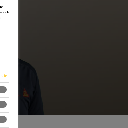
re
jedoch
d
ktiv