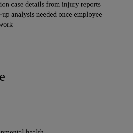
on case details from injury reports
w-up analysis needed once employee
 work
e
onmental health