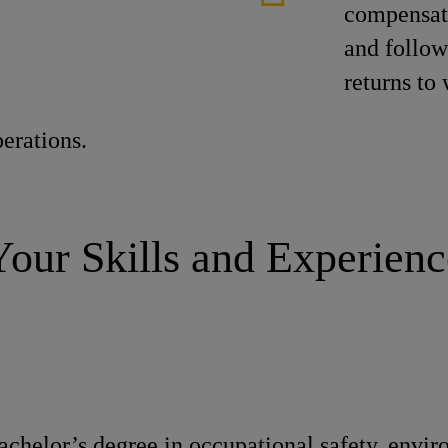
compensati
and follo
returns to
erations.
Your Skills and Experienc
achelor’s degree in occupational safety, envir