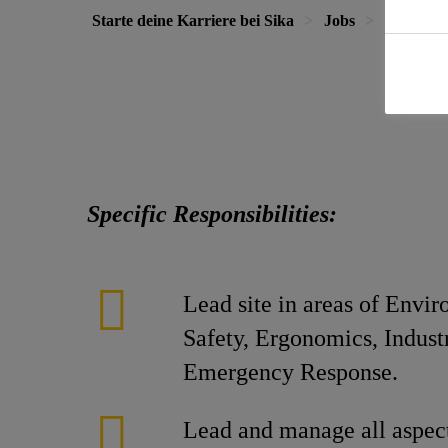
Starte deine Karriere bei Sika
Jobs
EHS Man
Specific Responsibilities:
Lead site in areas of Envi
Safety, Ergonomics, Indust
Emergency Response.
Lead and manage all aspect