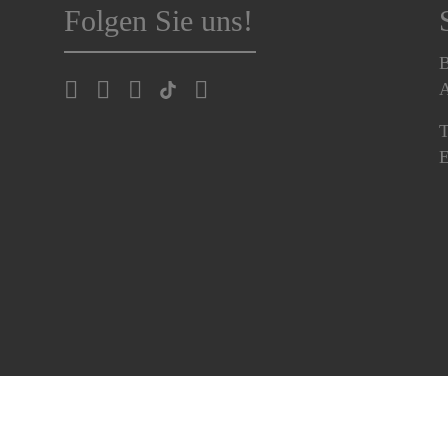
Folgen Sie uns!
B
A
T
E