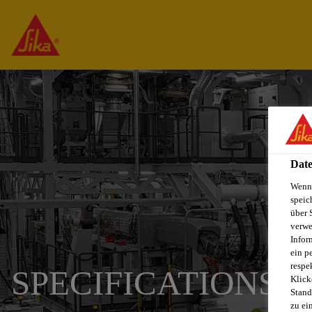
Date
Wenn 
speic
über 
verwe
Infor
ein p
respe
SPECIFICATIONS 
Klick
Stand
zu ei