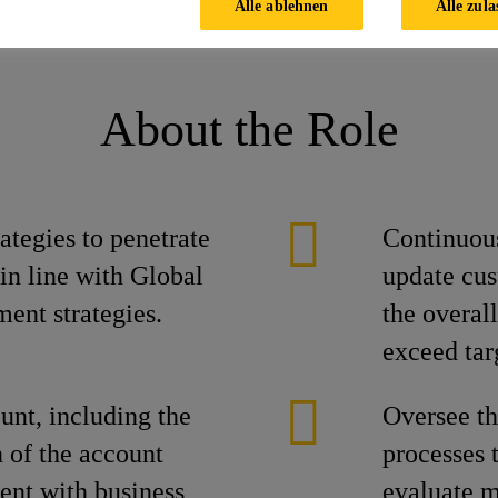
Alle ablehnen
Alle zula
tions Manager - North
About the Role
tegies to penetrate
Continuous
n line with Global
update cus
ent strategies.
the overal
exceed tar
unt, including the
Oversee th
 of the account
processes 
ent with business
evaluate m