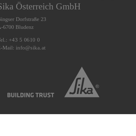
Sika Österreich GmbH
ingser Dorfstraße 23
-6700 Bludenz
el.:
+43 5 0610 0
-Mail:
info@sika.at