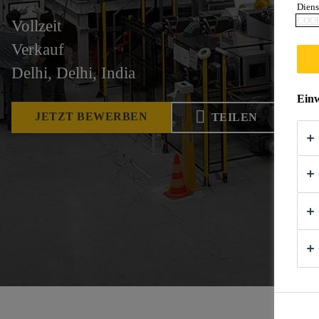
Diens
COOK
Vollzeit
Verkauf
Delhi, Delhi, India
Einw
JETZT BEWERBEN
TEILEN