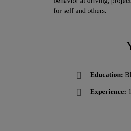
behavior at driving, project
for self and others.
Education:
BE
Experience:
1