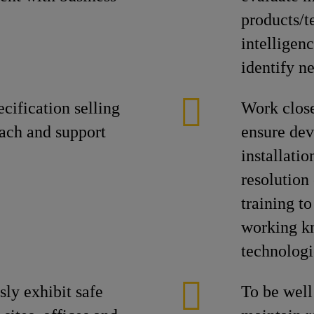
products/t
intelligenc
identify n
ification selling
Work close
oach and support
ensure dev
installatio
resolution
training t
working k
technologi
ly exhibit safe
To be well