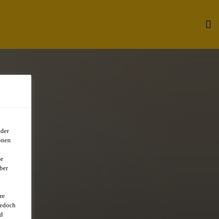
oder
onen
se
ber
re
jedoch
d