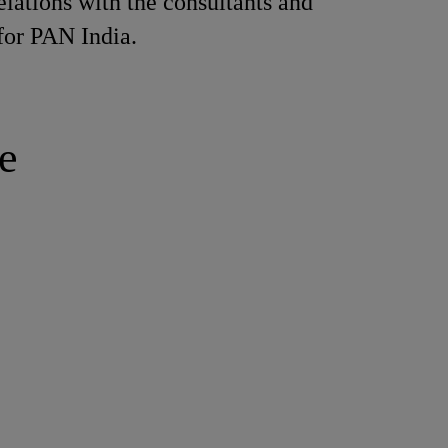
elations with the consultants and
 for PAN India.
e