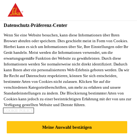
Datenschutz-Präferenz-Center
Wenn Sie eine Website besuchen, kann diese Informationen über Ihren
Browser abrufen oder speichern. Dies geschieht meist in Form von Cookies.
SENIOR PROJECT
Hierbei kann es sich um Informationen über Sie, Ihre Einstellungen oder Ihr
Gerät handeln. Meist werden die Informationen verwendet, um die
erwartungsgemäße Funktion der Website zu gewährleisten. Durch diese
MANAGER/SOLUTION
Informationen werden Sie normalerweise nicht direkt identifiziert. Dadurch
kann Ihnen aber ein personalisierteres Web-Erlebnis geboten werden. Da wir
ARCHITECT SAP TM
Ihr Recht auf Datenschutz respektieren, können Sie sich entscheiden,
bestimmte Arten von Cookies nicht zulassen. Klicken Sie auf die
(TRANSPORTATION
verschiedenen Kategorieüberschriften, um mehr zu erfahren und unsere
Standardeinstellungen zu ändern. Die Blockierung bestimmter Arten von
Cookies kann jedoch zu einer beeinträchtigten Erfahrung mit der von uns zur
MANAGEMENT)
Verfügung gestellten Website und Dienste führen.
COOKIE POLICY
Vollzeit
Meine Auswahl bestätigen
Informationstechnologie