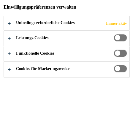
Einwilligungspräferenzen verwalten
Kuala Lumpur, Federal Territory of Kuala
Lumpur, Malaysia
Unbedingt erforderliche Cookies
Immer aktiv
JETZT BEWERBEN
TEILEN
Leistungs-Cookies
Funktionelle Cookies
Cookies für Marketingzwecke
Starte deine Karriere bei Sika
...
Senior Project Mana