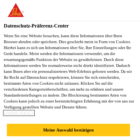
Datenschutz-Präferenz-Center
Wenn Sie eine Website besuchen, kann diese Informationen über Ihren
Browser abrufen oder speichern. Dies geschieht meist in Form von Cookies.
RESPONSABLE ERP &
Hierbei kann es sich um Informationen über Sie, Ihre Einstellungen oder Ihr
Gerät handeln. Meist werden die Informationen verwendet, um die
erwartungsgemäße Funktion der Website zu gewährleisten. Durch diese
APPLICATIONS H/F
Informationen werden Sie normalerweise nicht direkt identifiziert. Dadurch
kann Ihnen aber ein personalisierteres Web-Erlebnis geboten werden. Da wir
Ihr Recht auf Datenschutz respektieren, können Sie sich entscheiden,
bestimmte Arten von Cookies nicht zulassen. Klicken Sie auf die
Vollzeit
verschiedenen Kategorieüberschriften, um mehr zu erfahren und unsere
Standardeinstellungen zu ändern. Die Blockierung bestimmter Arten von
Produktmanagement
Cookies kann jedoch zu einer beeinträchtigten Erfahrung mit der von uns zur
Paris, Île-de-France, France
Verfügung gestellten Website und Dienste führen.
COOKIE POLICY
JETZT BEWERBEN
TEILEN
Meine Auswahl bestätigen