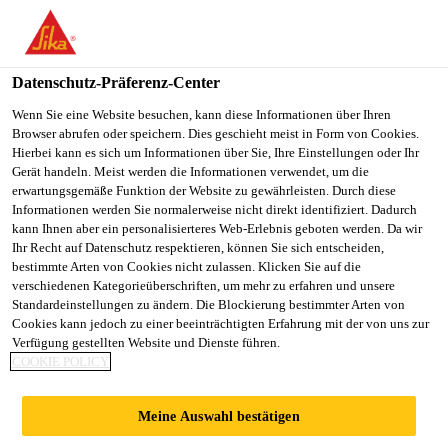
You are accessing "Sika Österreich", it seems you are accessing it
from "Vereinigte Staaten". We have a dedicated website for your
country.
Datenschutz-Präferenz-Center
TO
Wenn Sie eine Website besuchen, kann diese Informationen über Ihren
STAY ON THE SIKA
SELECT A
Browser abrufen oder speichern. Dies geschieht meist in Form von Cookies.
SIKA
ÖSTERREICH WEBSITE
COUNTRY
Hierbei kann es sich um Informationen über Sie, Ihre Einstellungen oder Ihr
USA
Gerät handeln. Meist werden die Informationen verwendet, um die
erwartungsgemäße Funktion der Website zu gewährleisten. Durch diese
Informationen werden Sie normalerweise nicht direkt identifiziert. Dadurch
Sika Österreich
kann Ihnen aber ein personalisierteres Web-Erlebnis geboten werden. Da wir
Ihr Recht auf Datenschutz respektieren, können Sie sich entscheiden,
bestimmte Arten von Cookies nicht zulassen. Klicken Sie auf die
verschiedenen Kategorieüberschriften, um mehr zu erfahren und unsere
Standardeinstellungen zu ändern. Die Blockierung bestimmter Arten von
Cookies kann jedoch zu einer beeinträchtigten Erfahrung mit der von uns zur
Verfügung gestellten Website und Dienste führen.
KERNKOMPETE
COOKIE POLICY
NZEN
Meine Auswahl bestätigen