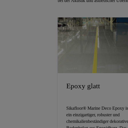
bei der Akustik und ästhetischer Überle
Epoxy glatt
Sikafloor® Marine Deco Epoxy is
ein einzigartiger, robuster und
chemikalienbeständiger dekorativ
Bodenbelag aus Epoxidharz. Das