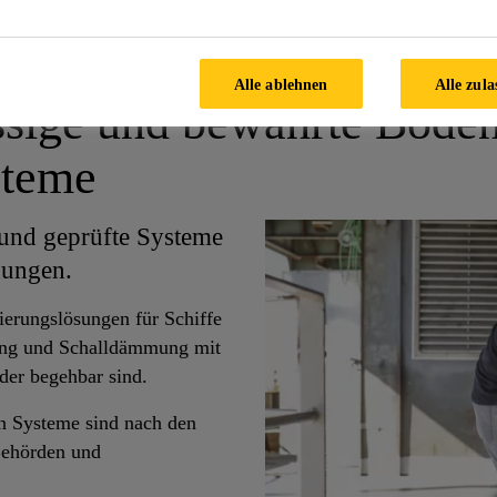
Alle ablehnen
Alle zula
ssige und bewährte Bode
steme
 und geprüfte Systeme
dungen.
ierungslösungen für Schiffe
ung und Schalldämmung mit
eder begehbar sind.
en Systeme sind nach den
Behörden und