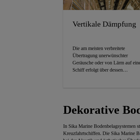
Vertikale Dämpfung
Die am meisten verbreitete
Übertragung unerwünschter
Geräusche oder von Lärm auf ei
Schiff erfolgt über dessen
Bausubstanz. Sika bietet
verschiedene viskoelastische
Lösungen mit signifikanter
Dämmwirkung auf
Geräuschübertragung durch die
Dekorative Bod
Bausubstanz.
In Sika Marine Bodenbelagsystemen ste
Kreuzfahrtschiffen. Die Sika Marine 