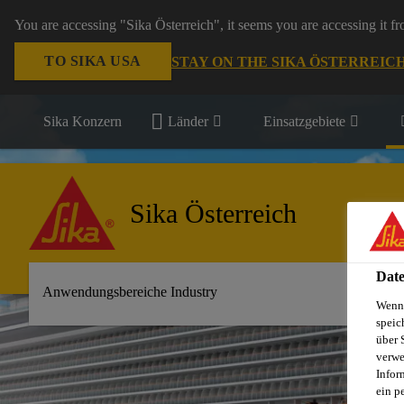
You are accessing "Sika Österreich", it seems you are accessing it f
TO SIKA USA
STAY ON THE SIKA ÖSTERREIC
Sika Konzern
Länder
Einsatzgebiete
Sika Österreich
Date
Anwendungsbereiche Industry
Wenn 
speic
über 
verwe
Infor
ein p