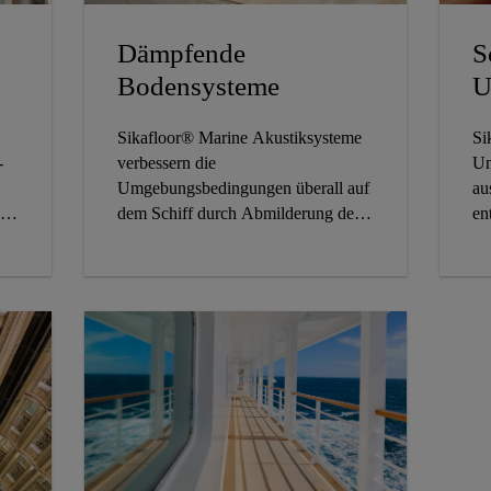
Dämpfende
S
Bodensysteme
U
Sikafloor® Marine Akustiksysteme
Si
-
verbessern die
Un
Umgebungsbedingungen überall auf
au
dem Schiff durch Abmilderung der
en
Energieübertragung und Absorption
od
von Luftschallemissionen.
au
er
Sc
ho
Cr