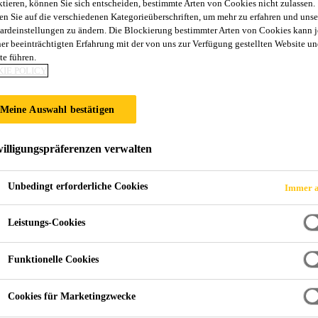
ktieren, können Sie sich entscheiden, bestimmte Arten von Cookies nicht zulassen.
en Sie auf die verschiedenen Kategorieüberschriften, um mehr zu erfahren und unse
ardeinstellungen zu ändern. Die Blockierung bestimmter Arten von Cookies kann 
UND OFFSHORE
ner beeinträchtigten Erfahrung mit der von uns zur Verfügung gestellten Website un
te führen.
IE POLICY
Meine Auswahl bestätigen
illigungspräferenzen verwalten
Unbedingt erforderliche Cookies
Immer a
Leistungs-Cookies
renden Anbieter bei der Entwicklung von Haft-
Funktionelle Cookies
ka Lieferant und Partner der weltweiten Seefahrt
Cookies für Marketingzwecke
steme, sondern auch eine Reihe von Akustik- u