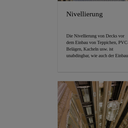
Nivellierung
Die Nivellierung von Decks vor
dem Einbau von Teppichen, PVC
Belägen, Kacheln usw. ist
unabdingbar, wie auch der Einbau
von Rampen und allen Arten von
Oberflächen. Dies kann durch die
Verwendung von
selbstnivellierenden und zu
spachtelnden Sikafloor® Marine
Mörteln gewährleistet werden.