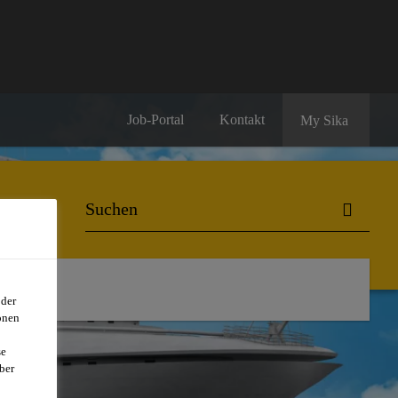
Job-Portal
Kontakt
My Sika
oder
onen
se
ber