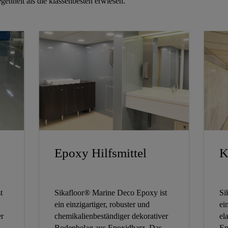
genheit als die klassenbesten erwiesen.
Epoxy Hilfsmittel
K
t
Sikafloor® Marine Deco Epoxy ist
Si
ein einzigartiger, robuster und
ei
er
chemikalienbeständiger dekorativer
el
Bodenbelag aus Epoxidharz. Das
Ep