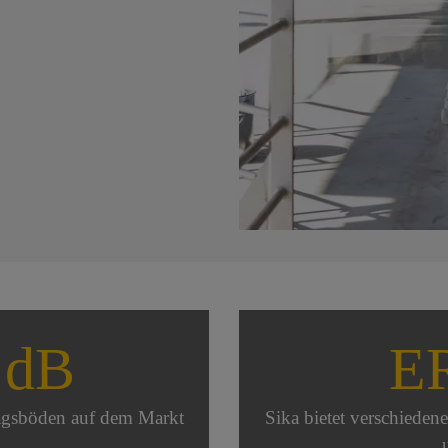
 dB
E
agsböden auf dem Markt
Sika bietet verschiede