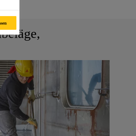
ssen
nbeläge,