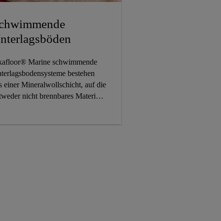
chwimmende
nterlagsböden
kafloor® Marine schwimmende
terlagsbodensysteme bestehen
s einer Mineralwollschicht, auf die
tweder nicht brennbares Material
er Stahl- bzw. Aluplatten
fgetragen werden. Dieser Aufbau
möglicht maximale
hallreduzierung und bietet ein
hes Mass an Komfort für die
ew auf dem Schiff.