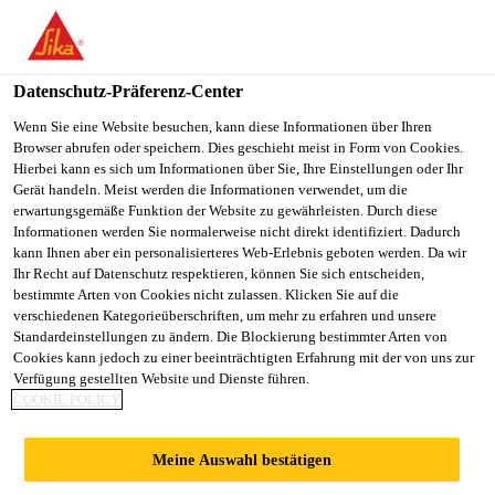
You are accessing "Sika Österreich", it seems you are accessing it
from "Vereinigte Staaten". We have a dedicated website for your
country.
Datenschutz-Präferenz-Center
TO
Wenn Sie eine Website besuchen, kann diese Informationen über Ihren
STAY ON THE SIKA
SELECT A
Browser abrufen oder speichern. Dies geschieht meist in Form von Cookies.
SIKA
ÖSTERREICH WEBSITE
COUNTRY
Hierbei kann es sich um Informationen über Sie, Ihre Einstellungen oder Ihr
USA
Gerät handeln. Meist werden die Informationen verwendet, um die
erwartungsgemäße Funktion der Website zu gewährleisten. Durch diese
Informationen werden Sie normalerweise nicht direkt identifiziert. Dadurch
Sika Österreich
kann Ihnen aber ein personalisierteres Web-Erlebnis geboten werden. Da wir
Ihr Recht auf Datenschutz respektieren, können Sie sich entscheiden,
bestimmte Arten von Cookies nicht zulassen. Klicken Sie auf die
verschiedenen Kategorieüberschriften, um mehr zu erfahren und unsere
Standardeinstellungen zu ändern. Die Blockierung bestimmter Arten von
Cookies kann jedoch zu einer beeinträchtigten Erfahrung mit der von uns zur
Verfügung gestellten Website und Dienste führen.
VERBUNDPLAT
COOKIE POLICY
TEN-
Meine Auswahl bestätigen