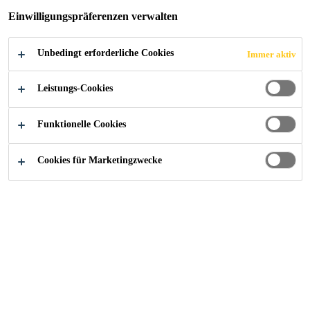
KLEBSTOFFE
Einwilligungspräferenzen verwalten
Ein- und Mehr-Komponenten-Klebstoffe
Unbedingt erforderliche Cookies
Immer aktiv
sowie reaktive Schmelzklebstoffe für
Dämmverbundplatten bei
Leistungs-Cookies
Kühlanhängern/Anhängern
mit festen
Seitenwänden und Wohnwagen.
Funktionelle Cookies
Cookies für Marketingzwecke
Industry
Transportation
Verbundplatten-klebstoffe
Ein- und Mehr-Komponenten-Klebstoffe
sowie reaktive Schmelzklebstoffe für