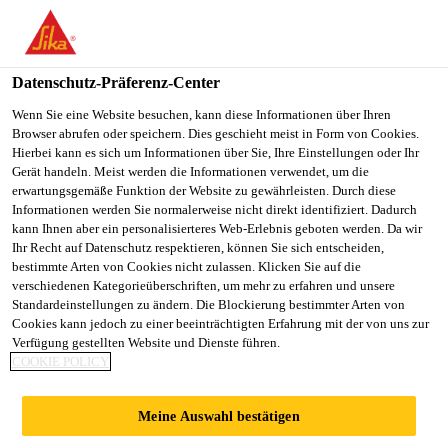
You are accessing "Sika Österreich", it seems you are accessing it
from "Vereinigte Staaten". We have a dedicated website for your
country.
Datenschutz-Präferenz-Center
TO
Wenn Sie eine Website besuchen, kann diese Informationen über Ihren
STAY ON THE SIKA
SELECT A
Browser abrufen oder speichern. Dies geschieht meist in Form von Cookies.
SIKA
ÖSTERREICH WEBSITE
COUNTRY
Hierbei kann es sich um Informationen über Sie, Ihre Einstellungen oder Ihr
USA
Gerät handeln. Meist werden die Informationen verwendet, um die
erwartungsgemäße Funktion der Website zu gewährleisten. Durch diese
Informationen werden Sie normalerweise nicht direkt identifiziert. Dadurch
Sika Österreich
kann Ihnen aber ein personalisierteres Web-Erlebnis geboten werden. Da wir
Ihr Recht auf Datenschutz respektieren, können Sie sich entscheiden,
bestimmte Arten von Cookies nicht zulassen. Klicken Sie auf die
verschiedenen Kategorieüberschriften, um mehr zu erfahren und unsere
Standardeinstellungen zu ändern. Die Blockierung bestimmter Arten von
ELASTISCH
Cookies kann jedoch zu einer beeinträchtigten Erfahrung mit der von uns zur
Verfügung gestellten Website und Dienste führen.
COOKIE POLICY
VERKLEBTE PV-
Meine Auswahl bestätigen
DACHINSTALLATI