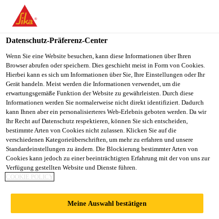
You are accessing "Sika Österreich", it seems you are accessing it
from "Vereinigte Staaten". We have a dedicated website for your
country.
Datenschutz-Präferenz-Center
TO
Wenn Sie eine Website besuchen, kann diese Informationen über Ihren
STAY ON THE SIKA
SELECT A
Browser abrufen oder speichern. Dies geschieht meist in Form von Cookies.
SIKA
ÖSTERREICH WEBSITE
COUNTRY
Hierbei kann es sich um Informationen über Sie, Ihre Einstellungen oder Ihr
USA
Gerät handeln. Meist werden die Informationen verwendet, um die
erwartungsgemäße Funktion der Website zu gewährleisten. Durch diese
Informationen werden Sie normalerweise nicht direkt identifiziert. Dadurch
Sika Österreich
kann Ihnen aber ein personalisierteres Web-Erlebnis geboten werden. Da wir
Ihr Recht auf Datenschutz respektieren, können Sie sich entscheiden,
bestimmte Arten von Cookies nicht zulassen. Klicken Sie auf die
verschiedenen Kategorieüberschriften, um mehr zu erfahren und unsere
Standardeinstellungen zu ändern. Die Blockierung bestimmter Arten von
GROUTING TO
Cookies kann jedoch zu einer beeinträchtigten Erfahrung mit der von uns zur
Verfügung gestellten Website und Dienste führen.
COOKIE POLICY
FILL VOIDS
Meine Auswahl bestätigen