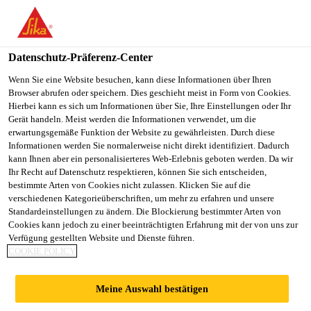
You are accessing "Sika Österreich", it seems you are accessing it
from "Vereinigte Staaten". We have a dedicated website for your
country.
Datenschutz-Präferenz-Center
TO
Wenn Sie eine Website besuchen, kann diese Informationen über Ihren
STAY ON THE SIKA
SELECT A
Browser abrufen oder speichern. Dies geschieht meist in Form von Cookies.
SIKA
ÖSTERREICH WEBSITE
COUNTRY
Hierbei kann es sich um Informationen über Sie, Ihre Einstellungen oder Ihr
USA
Gerät handeln. Meist werden die Informationen verwendet, um die
erwartungsgemäße Funktion der Website zu gewährleisten. Durch diese
Informationen werden Sie normalerweise nicht direkt identifiziert. Dadurch
Sika Österreich
kann Ihnen aber ein personalisierteres Web-Erlebnis geboten werden. Da wir
Ihr Recht auf Datenschutz respektieren, können Sie sich entscheiden,
bestimmte Arten von Cookies nicht zulassen. Klicken Sie auf die
verschiedenen Kategorieüberschriften, um mehr zu erfahren und unsere
Standardeinstellungen zu ändern. Die Blockierung bestimmter Arten von
STRUKTURELLE
Cookies kann jedoch zu einer beeinträchtigten Erfahrung mit der von uns zur
Verfügung gestellten Website und Dienste führen.
COOKIE POLICY
VERKLEBUNG
Meine Auswahl bestätigen