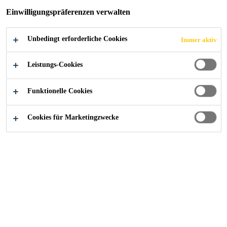
Einwilligungspräferenzen verwalten
Unbedingt erforderliche Cookies
Immer aktiv
Industry
...
Witterungsbeständige Abdichtung
Leistungs-Cookies
Funktionelle Cookies
Dank nachgewiesener Haltbarkeit, Haftung
Cookies für Marketingzwecke
und Elastizität gewährleistet unser
Dichtungssortiment eine hervorragende
Witterungsbeständigkeit und schützt
langfristig vor Schäden durch
Wasserinfiltration.