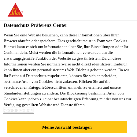
You are accessing "Sika Österreich", it seems you are accessing it
from "Vereinigte Staaten". We have a dedicated website for your
country.
Datenschutz-Präferenz-Center
TO
Wenn Sie eine Website besuchen, kann diese Informationen über Ihren
STAY ON THE SIKA
SELECT A
Browser abrufen oder speichern. Dies geschieht meist in Form von Cookies.
SIKA
ÖSTERREICH WEBSITE
COUNTRY
Hierbei kann es sich um Informationen über Sie, Ihre Einstellungen oder Ihr
USA
Gerät handeln. Meist werden die Informationen verwendet, um die
erwartungsgemäße Funktion der Website zu gewährleisten. Durch diese
Informationen werden Sie normalerweise nicht direkt identifiziert. Dadurch
Sika Österreich
kann Ihnen aber ein personalisierteres Web-Erlebnis geboten werden. Da wir
Ihr Recht auf Datenschutz respektieren, können Sie sich entscheiden,
bestimmte Arten von Cookies nicht zulassen. Klicken Sie auf die
verschiedenen Kategorieüberschriften, um mehr zu erfahren und unsere
Standardeinstellungen zu ändern. Die Blockierung bestimmter Arten von
WITTERUNGSBES
Cookies kann jedoch zu einer beeinträchtigten Erfahrung mit der von uns zur
Verfügung gestellten Website und Dienste führen.
COOKIE POLICY
TÄNDIGE
Meine Auswahl bestätigen
ABDICHTUNG