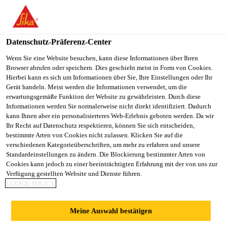
You are accessing "Sika Österreich", it seems you are accessing it
from "Vereinigte Staaten". We have a dedicated website for your
country.
Datenschutz-Präferenz-Center
TO
Wenn Sie eine Website besuchen, kann diese Informationen über Ihren
STAY ON THE SIKA
SELECT A
Browser abrufen oder speichern. Dies geschieht meist in Form von Cookies.
SIKA
ÖSTERREICH WEBSITE
COUNTRY
Hierbei kann es sich um Informationen über Sie, Ihre Einstellungen oder Ihr
USA
Gerät handeln. Meist werden die Informationen verwendet, um die
erwartungsgemäße Funktion der Website zu gewährleisten. Durch diese
Informationen werden Sie normalerweise nicht direkt identifiziert. Dadurch
Sika Österreich
kann Ihnen aber ein personalisierteres Web-Erlebnis geboten werden. Da wir
Ihr Recht auf Datenschutz respektieren, können Sie sich entscheiden,
bestimmte Arten von Cookies nicht zulassen. Klicken Sie auf die
verschiedenen Kategorieüberschriften, um mehr zu erfahren und unsere
Standardeinstellungen zu ändern. Die Blockierung bestimmter Arten von
Cookies kann jedoch zu einer beeinträchtigten Erfahrung mit der von uns zur
Verfügung gestellten Website und Dienste führen.
STAHLTÜRME
COOKIE POLICY
Meine Auswahl bestätigen