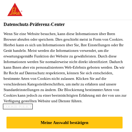
You are accessing "Sika Österreich", it seems you are accessing it
from "Vereinigte Staaten". We have a dedicated website for your
country.
Datenschutz-Präferenz-Center
TO
Wenn Sie eine Website besuchen, kann diese Informationen über Ihren
STAY ON THE SIKA
SELECT A
Browser abrufen oder speichern. Dies geschieht meist in Form von Cookies.
SIKA
ÖSTERREICH WEBSITE
COUNTRY
Hierbei kann es sich um Informationen über Sie, Ihre Einstellungen oder Ihr
USA
Gerät handeln. Meist werden die Informationen verwendet, um die
erwartungsgemäße Funktion der Website zu gewährleisten. Durch diese
Informationen werden Sie normalerweise nicht direkt identifiziert. Dadurch
Sika Österreich
kann Ihnen aber ein personalisierteres Web-Erlebnis geboten werden. Da wir
Ihr Recht auf Datenschutz respektieren, können Sie sich entscheiden,
bestimmte Arten von Cookies nicht zulassen. Klicken Sie auf die
verschiedenen Kategorieüberschriften, um mehr zu erfahren und unsere
Standardeinstellungen zu ändern. Die Blockierung bestimmter Arten von
DOKUMENTEN
Cookies kann jedoch zu einer beeinträchtigten Erfahrung mit der von uns zur
Verfügung gestellten Website und Dienste führen.
COOKIE POLICY
DOWNLOAD
Meine Auswahl bestätigen