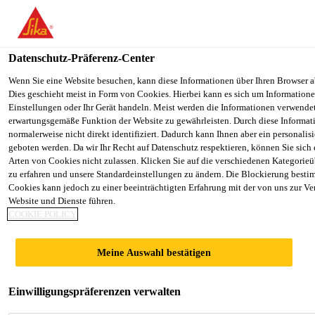
You are accessing "Sika Österreich", it seems you are accessing it f
Staaten". We have a dedicated website for your country.
Datenschutz-Präferenz-Center
TO SIKA
STAY ON THE SIKA ÖSTERREICH
Industry
...
Sikasil® IG-25 HM Plus
USA
WEBSITE
Wenn Sie eine Website besuchen, kann diese Informationen über Ihren Browser a
Dies geschieht meist in Form von Cookies. Hierbei kann es sich um Informationen
Einstellungen oder Ihr Gerät handeln. Meist werden die Informationen verwende
erwartungsgemäße Funktion der Website zu gewährleisten. Durch diese Informat
Sika Österreich
normalerweise nicht direkt identifiziert. Dadurch kann Ihnen aber ein personalis
geboten werden. Da wir Ihr Recht auf Datenschutz respektieren, können Sie sich
Sikasil® IG-25
Arten von Cookies nicht zulassen. Klicken Sie auf die verschiedenen Kategorieü
zu erfahren und unsere Standardeinstellungen zu ändern. Die Blockierung besti
Cookies kann jedoch zu einer beeinträchtigten Erfahrung mit der von uns zur Ve
HM Plus
Website und Dienste führen.
COOKIE POLICY
2-Komponentiger Silicon Isolierglas-
Meine Auswahl bestätigen
Sekundärrandverbund-Dichtstoff für
luft-/gasgefüllte Isolierglaseinheiten
Einwilligungspräferenzen verwalten
Sikasil® IG-25 HM Plus ist ein 2-komponentiger,