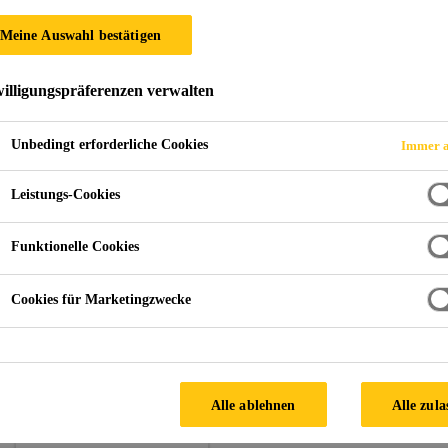
Meine Auswahl bestätigen
illigungspräferenzen verwalten
Unbedingt erforderliche Cookies
Immer a
ernational Finance and Economy Centre
Leistungs-Cookies
Funktionelle Cookies
Cookies für Marketingzwecke
Architekt:
WMZH Architects, KEO International Consulta
Fassade:
Shenyang YuanDa
Alle ablehnen
Alle zula
Verwendetes Sika Produkt: