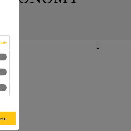
ktiv
nts
ssen