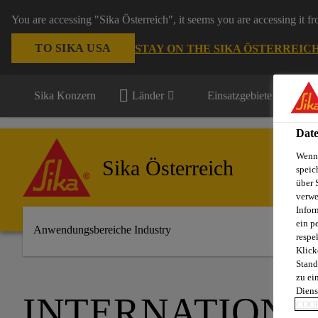
You are accessing "Sika Österreich", it seems you are accessing it f
TO SIKA USA
STAY ON THE SIKA ÖSTERREIC
Sika Konzern
Länder
Einsatzgebiete
Date
Wenn 
Sika Österreich
speic
über 
verwe
Infor
ein p
Anwendungsbereiche Industry
respe
Klick
Stand
zu ei
Diens
INTERNATIONA
COOK