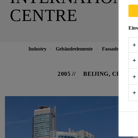
CENTRE
Einw
Industry
Gebäudeelemente
Fassaden
Int
2005
BEIJING, CHINA