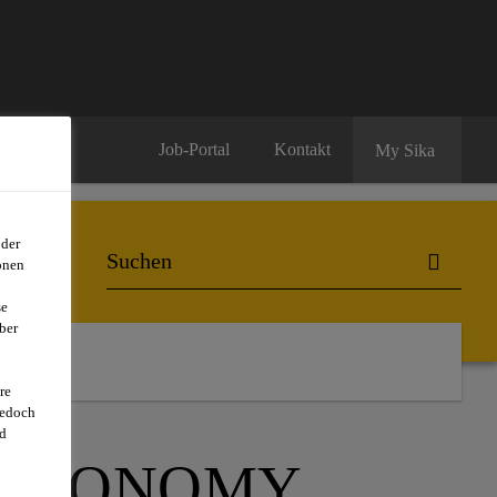
Job-Portal
Kontakt
My Sika
oder
onen
se
ber
re
jedoch
d
 ECONOMY