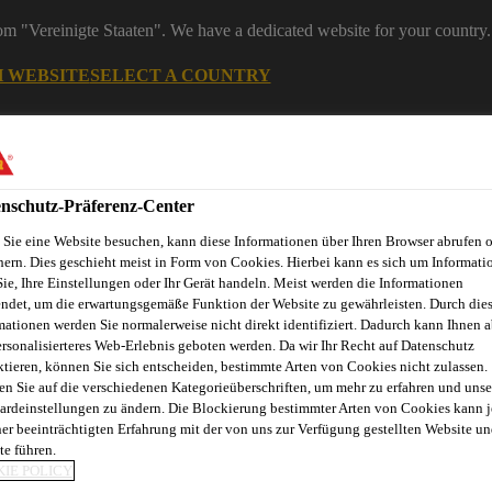
rom "Vereinigte Staaten". We have a dedicated website for your country.
H WEBSITE
SELECT A COUNTRY
Industry
nschutz-Präferenz-Center
Sie eine Website besuchen, kann diese Informationen über Ihren Browser abrufen 
hern. Dies geschieht meist in Form von Cookies. Hierbei kann es sich um Informati
Sie, Ihre Einstellungen oder Ihr Gerät handeln. Meist werden die Informationen
ndet, um die erwartungsgemäße Funktion der Website zu gewährleisten. Durch die
mationen werden Sie normalerweise nicht direkt identifiziert. Dadurch kann Ihnen a
ersonalisierteres Web-Erlebnis geboten werden. Da wir Ihr Recht auf Datenschutz
ktieren, können Sie sich entscheiden, bestimmte Arten von Cookies nicht zulassen.
en Sie auf die verschiedenen Kategorieüberschriften, um mehr zu erfahren und unse
ardeinstellungen zu ändern. Die Blockierung bestimmter Arten von Cookies kann 
ner beeinträchtigten Erfahrung mit der von uns zur Verfügung gestellten Website un
te führen.
L FINANCE AND
IE POLICY