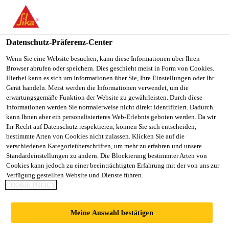
You are accessing "Sika Österreich", it seems you are accessing it
from "Vereinigte Staaten". We have a dedicated website for your
country.
Datenschutz-Präferenz-Center
TO
Wenn Sie eine Website besuchen, kann diese Informationen über Ihren
STAY ON THE SIKA
SELECT A
Browser abrufen oder speichern. Dies geschieht meist in Form von Cookies.
SIKA
ÖSTERREICH WEBSITE
COUNTRY
Hierbei kann es sich um Informationen über Sie, Ihre Einstellungen oder Ihr
USA
Gerät handeln. Meist werden die Informationen verwendet, um die
erwartungsgemäße Funktion der Website zu gewährleisten. Durch diese
Informationen werden Sie normalerweise nicht direkt identifiziert. Dadurch
Sika Österreich
kann Ihnen aber ein personalisierteres Web-Erlebnis geboten werden. Da wir
Ihr Recht auf Datenschutz respektieren, können Sie sich entscheiden,
bestimmte Arten von Cookies nicht zulassen. Klicken Sie auf die
verschiedenen Kategorieüberschriften, um mehr zu erfahren und unsere
Standardeinstellungen zu ändern. Die Blockierung bestimmter Arten von
ONE MARINA
Cookies kann jedoch zu einer beeinträchtigten Erfahrung mit der von uns zur
Verfügung gestellten Website und Dienste führen.
COOKIE POLICY
BOULEVARD
Meine Auswahl bestätigen