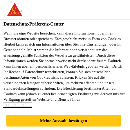
You are accessing "Sika Österreich", it seems you are accessing it
from "Vereinigte Staaten". We have a dedicated website for your
country.
Datenschutz-Präferenz-Center
TO
Wenn Sie eine Website besuchen, kann diese Informationen über Ihren
STAY ON THE SIKA
SELECT A
Browser abrufen oder speichern. Dies geschieht meist in Form von Cookies.
SIKA
ÖSTERREICH WEBSITE
COUNTRY
Hierbei kann es sich um Informationen über Sie, Ihre Einstellungen oder Ihr
USA
Gerät handeln. Meist werden die Informationen verwendet, um die
erwartungsgemäße Funktion der Website zu gewährleisten. Durch diese
Informationen werden Sie normalerweise nicht direkt identifiziert. Dadurch
Sika Österreich
kann Ihnen aber ein personalisierteres Web-Erlebnis geboten werden. Da wir
Ihr Recht auf Datenschutz respektieren, können Sie sich entscheiden,
bestimmte Arten von Cookies nicht zulassen. Klicken Sie auf die
verschiedenen Kategorieüberschriften, um mehr zu erfahren und unsere
Standardeinstellungen zu ändern. Die Blockierung bestimmter Arten von
30 ST MARY AXE
Cookies kann jedoch zu einer beeinträchtigten Erfahrung mit der von uns zur
Verfügung gestellten Website und Dienste führen.
COOKIE POLICY
(SWISS RE)
Meine Auswahl bestätigen