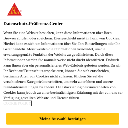
You are accessing "Sika Österreich", it seems you are accessing it
from "Vereinigte Staaten". We have a dedicated website for your
country.
Datenschutz-Präferenz-Center
TO
Wenn Sie eine Website besuchen, kann diese Informationen über Ihren
STAY ON THE SIKA
SELECT A
Browser abrufen oder speichern. Dies geschieht meist in Form von Cookies.
SIKA
ÖSTERREICH WEBSITE
COUNTRY
Hierbei kann es sich um Informationen über Sie, Ihre Einstellungen oder Ihr
USA
Gerät handeln. Meist werden die Informationen verwendet, um die
erwartungsgemäße Funktion der Website zu gewährleisten. Durch diese
Informationen werden Sie normalerweise nicht direkt identifiziert. Dadurch
Sika Österreich
kann Ihnen aber ein personalisierteres Web-Erlebnis geboten werden. Da wir
Ihr Recht auf Datenschutz respektieren, können Sie sich entscheiden,
bestimmte Arten von Cookies nicht zulassen. Klicken Sie auf die
verschiedenen Kategorieüberschriften, um mehr zu erfahren und unsere
Standardeinstellungen zu ändern. Die Blockierung bestimmter Arten von
DOKUMENTEN
Cookies kann jedoch zu einer beeinträchtigten Erfahrung mit der von uns zur
Verfügung gestellten Website und Dienste führen.
COOKIE POLICY
DOWNLOADS
Meine Auswahl bestätigen