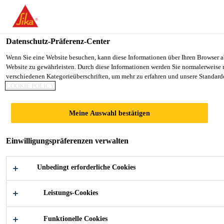
You are accessing "Sika Österreich", it seems you are accessing it f
TO SIKA USA
STAY ON THE SIKA ÖSTERREIC
Datenschutz-Präferenz-Center
Wenn Sie eine Website besuchen, kann diese Informationen über Ihren Browser ab
Website zu gewährleisten. Durch diese Informationen werden Sie normalerweise ni
Sika Österreich
verschiedenen Kategorieüberschriften, um mehr zu erfahren und unsere Standarde
COOKIE POLICY
SIKA R&D CENTRE
Meine Auswahl bestätigen
Einwilligungspräferenzen verwalten
Unbedingt erforderliche Cookies
Leistungs-Cookies
Industry
...
Sika R&D Centre
Funktionelle Cookies