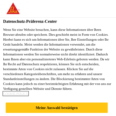
You are accessing "Sika Österreich", it seems you are accessing it
from "Vereinigte Staaten". We have a dedicated website for your
country.
Datenschutz-Präferenz-Center
TO
Wenn Sie eine Website besuchen, kann diese Informationen über Ihren
STAY ON THE SIKA
SELECT A
Browser abrufen oder speichern. Dies geschieht meist in Form von Cookies.
SIKA
ÖSTERREICH WEBSITE
COUNTRY
Hierbei kann es sich um Informationen über Sie, Ihre Einstellungen oder Ihr
USA
Gerät handeln. Meist werden die Informationen verwendet, um die
erwartungsgemäße Funktion der Website zu gewährleisten. Durch diese
Informationen werden Sie normalerweise nicht direkt identifiziert. Dadurch
Sika Österreich
kann Ihnen aber ein personalisierteres Web-Erlebnis geboten werden. Da wir
Ihr Recht auf Datenschutz respektieren, können Sie sich entscheiden,
bestimmte Arten von Cookies nicht zulassen. Klicken Sie auf die
verschiedenen Kategorieüberschriften, um mehr zu erfahren und unsere
Standardeinstellungen zu ändern. Die Blockierung bestimmter Arten von
Cookies kann jedoch zu einer beeinträchtigten Erfahrung mit der von uns zur
Verfügung gestellten Website und Dienste führen.
STRUKTURVER
COOKIE POLICY
GLASUNG
Meine Auswahl bestätigen