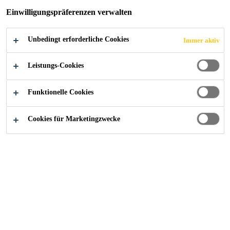
Einwilligungspräferenzen verwalten
Unbedingt erforderliche Cookies
Immer aktiv
Industry
...
Strukturverglasung
Leistungs-Cookies
Funktionelle Cookies
Cookies für Marketingzwecke
Sika verfügt über eine Vielzahl geeigneter
Prozessmaterialien für den Fensterbau, bei
denen Produktionseffizienz der Schlüssel
zum Erfolg ist.
Strukturklebstoffe für