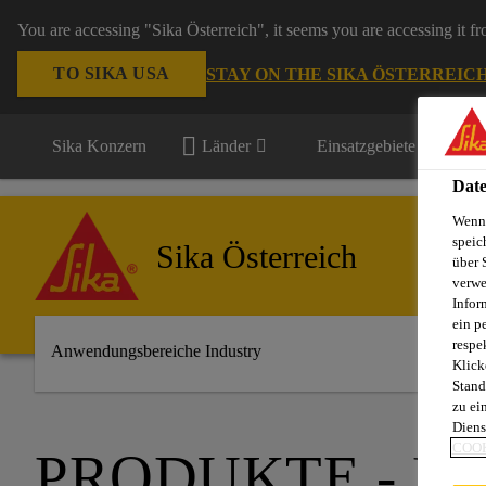
You are accessing "Sika Österreich", it seems you are accessing it f
TO SIKA USA
STAY ON THE SIKA ÖSTERREIC
Sika Konzern
Länder
Einsatzgebiete
Date
Wenn 
speic
Sika Österreich
über 
verwe
Infor
ein p
respe
Anwendungsbereiche Industry
Klick
Stand
zu ei
Diens
COOK
PRODUKTE - F