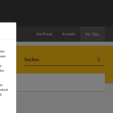
Job-Portal
Kontakt
My Sika
oder
onen
se
ber
re
jedoch
d