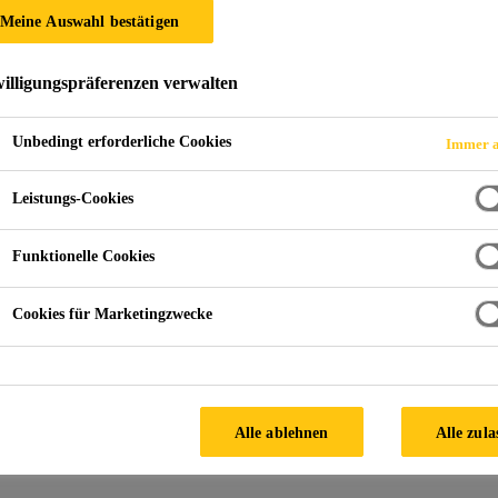
Meine Auswahl bestätigen
illigungspräferenzen verwalten
Unbedingt erforderliche Cookies
Immer a
Leistungs-Cookies
 Sika Produkt?
Funktionelle Cookies
nicht finden? Zögern Sie nicht,
uns zu kontaktieren
.
Cookies für Marketingzwecke
Alle ablehnen
Alle zula