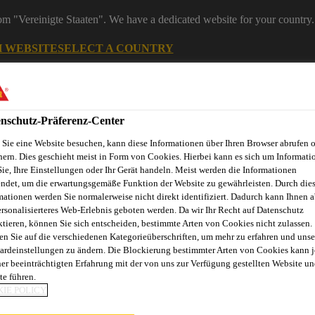
rom "Vereinigte Staaten". We have a dedicated website for your country.
H WEBSITE
SELECT A COUNTRY
Industry
nschutz-Präferenz-Center
Sie eine Website besuchen, kann diese Informationen über Ihren Browser abrufen 
hern. Dies geschieht meist in Form von Cookies. Hierbei kann es sich um Informati
Sie, Ihre Einstellungen oder Ihr Gerät handeln. Meist werden die Informationen
ndet, um die erwartungsgemäße Funktion der Website zu gewährleisten. Durch die
mationen werden Sie normalerweise nicht direkt identifiziert. Dadurch kann Ihnen a
ersonalisierteres Web-Erlebnis geboten werden. Da wir Ihr Recht auf Datenschutz
ktieren, können Sie sich entscheiden, bestimmte Arten von Cookies nicht zulassen.
en Sie auf die verschiedenen Kategorieüberschriften, um mehr zu erfahren und unse
ardeinstellungen zu ändern. Die Blockierung bestimmter Arten von Cookies kann 
ner beeinträchtigten Erfahrung mit der von uns zur Verfügung gestellten Website un
te führen.
IE POLICY
ENSTER