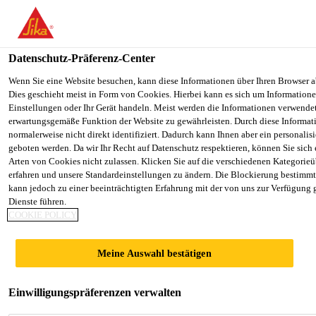
You are accessing "Sika Österreich", it seems you are accessing it f
Staaten". We have a dedicated website for your country.
Datenschutz-Präferenz-Center
TO SIKA
STAY ON THE SIKA ÖSTERREICH
Industry
Gebäudeelemente
Türen
Sikaflex®-221
USA
WEBSITE
Wenn Sie eine Website besuchen, kann diese Informationen über Ihren Browser a
Dies geschieht meist in Form von Cookies. Hierbei kann es sich um Informationen
Einstellungen oder Ihr Gerät handeln. Meist werden die Informationen verwende
erwartungsgemäße Funktion der Website zu gewährleisten. Durch diese Informat
Sika Österreich
normalerweise nicht direkt identifiziert. Dadurch kann Ihnen aber ein personalis
geboten werden. Da wir Ihr Recht auf Datenschutz respektieren, können Sie sich
Sikaflex®-221
Arten von Cookies nicht zulassen. Klicken Sie auf die verschiedenen Kategorieü
erfahren und unsere Standardeinstellungen zu ändern. Die Blockierung bestimm
kann jedoch zu einer beeinträchtigten Erfahrung mit der von uns zur Verfügung 
Multifunktionaler Kleb- und Dichtstoff
Dienste führen.
COOKIE POLICY
mit breitem Haftspektrum
Sikaflex®-221 ist ein vielseitig einsetzbarer
Meine Auswahl bestätigen
einkomponenten Polyurethan-Kleb- und Dichtstoff
für eine Vielzahl von Untergründen wie Metalle,
Einwilligungspräferenzen verwalten
Grundierungen und Lacke (zweikomponentige