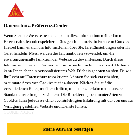
You are accessing "Sika Österreich", it seems you are accessing it
from "Vereinigte Staaten". We have a dedicated website for your
country.
Datenschutz-Präferenz-Center
TO
Wenn Sie eine Website besuchen, kann diese Informationen über Ihren
STAY ON THE SIKA
SELECT A
Browser abrufen oder speichern. Dies geschieht meist in Form von Cookies.
SIKA
ÖSTERREICH WEBSITE
COUNTRY
Hierbei kann es sich um Informationen über Sie, Ihre Einstellungen oder Ihr
USA
Gerät handeln. Meist werden die Informationen verwendet, um die
erwartungsgemäße Funktion der Website zu gewährleisten. Durch diese
Informationen werden Sie normalerweise nicht direkt identifiziert. Dadurch
Sika Österreich
kann Ihnen aber ein personalisierteres Web-Erlebnis geboten werden. Da wir
Ihr Recht auf Datenschutz respektieren, können Sie sich entscheiden,
bestimmte Arten von Cookies nicht zulassen. Klicken Sie auf die
verschiedenen Kategorieüberschriften, um mehr zu erfahren und unsere
Standardeinstellungen zu ändern. Die Blockierung bestimmter Arten von
DOKUMENTEN
Cookies kann jedoch zu einer beeinträchtigten Erfahrung mit der von uns zur
Verfügung gestellten Website und Dienste führen.
COOKIE POLICY
DOWNLOAD
Meine Auswahl bestätigen