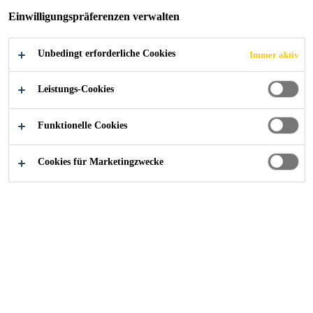
Einwilligungspräferenzen verwalten
Unbedingt erforderliche Cookies
Immer aktiv
Industry
Hochleistungsharze
Leistungs-Cookies
Funktionelle Cookies
Ihr Mehrwert
Cookies für Marketingzwecke
Qualität und Innovation
Profitieren Sie von über 75 Jahren Erfahrung in der
Entwicklung von hochwertigen EP- und PUR-Harzen. Mit
innovativen und aufeinander abgestimmten EP- und PUR-
Produktsystemen helfen wir Ihnen, die Zufriedenheit der
Endverbraucher zu erreichen.