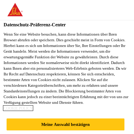
You are accessing "Sika Österreich", it seems you are accessing it
from "Vereinigte Staaten". We have a dedicated website for your
country.
Datenschutz-Präferenz-Center
TO
Wenn Sie eine Website besuchen, kann diese Informationen über Ihren
STAY ON THE SIKA
SELECT A
Browser abrufen oder speichern. Dies geschieht meist in Form von Cookies.
SIKA
ÖSTERREICH WEBSITE
COUNTRY
Hierbei kann es sich um Informationen über Sie, Ihre Einstellungen oder Ihr
USA
Gerät handeln. Meist werden die Informationen verwendet, um die
erwartungsgemäße Funktion der Website zu gewährleisten. Durch diese
Informationen werden Sie normalerweise nicht direkt identifiziert. Dadurch
Sika Österreich
kann Ihnen aber ein personalisierteres Web-Erlebnis geboten werden. Da wir
Ihr Recht auf Datenschutz respektieren, können Sie sich entscheiden,
bestimmte Arten von Cookies nicht zulassen. Klicken Sie auf die
verschiedenen Kategorieüberschriften, um mehr zu erfahren und unsere
Standardeinstellungen zu ändern. Die Blockierung bestimmter Arten von
Cookies kann jedoch zu einer beeinträchtigten Erfahrung mit der von uns zur
Verfügung gestellten Website und Dienste führen.
MEHRWERT
COOKIE POLICY
Meine Auswahl bestätigen