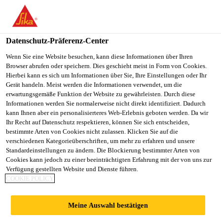
You are accessing "Sika Österreich", it seems you are accessing it
from "Vereinigte Staaten". We have a dedicated website for your
country.
Datenschutz-Präferenz-Center
TO
Wenn Sie eine Website besuchen, kann diese Informationen über Ihren
STAY ON THE SIKA
SELECT A
Browser abrufen oder speichern. Dies geschieht meist in Form von Cookies.
SIKA
ÖSTERREICH WEBSITE
COUNTRY
Hierbei kann es sich um Informationen über Sie, Ihre Einstellungen oder Ihr
USA
Gerät handeln. Meist werden die Informationen verwendet, um die
erwartungsgemäße Funktion der Website zu gewährleisten. Durch diese
Informationen werden Sie normalerweise nicht direkt identifiziert. Dadurch
Sika Österreich
kann Ihnen aber ein personalisierteres Web-Erlebnis geboten werden. Da wir
Ihr Recht auf Datenschutz respektieren, können Sie sich entscheiden,
bestimmte Arten von Cookies nicht zulassen. Klicken Sie auf die
verschiedenen Kategorieüberschriften, um mehr zu erfahren und unsere
Standardeinstellungen zu ändern. Die Blockierung bestimmter Arten von
UNGEFÜLLTE
Cookies kann jedoch zu einer beeinträchtigten Erfahrung mit der von uns zur
Verfügung gestellten Website und Dienste führen.
COOKIE POLICY
SCHNELLVERGUS
Meine Auswahl bestätigen
SHARZE