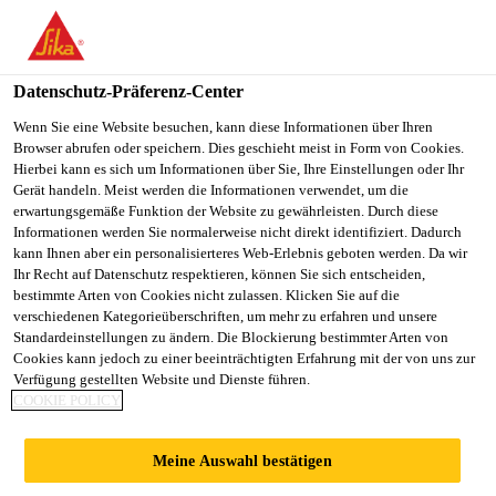
You are accessing "Sika Österreich", it seems you are accessing it
from "Vereinigte Staaten". We have a dedicated website for your
country.
Datenschutz-Präferenz-Center
TO
Wenn Sie eine Website besuchen, kann diese Informationen über Ihren
STAY ON THE SIKA
SELECT A
Browser abrufen oder speichern. Dies geschieht meist in Form von Cookies.
SIKA
ÖSTERREICH WEBSITE
COUNTRY
Hierbei kann es sich um Informationen über Sie, Ihre Einstellungen oder Ihr
USA
Gerät handeln. Meist werden die Informationen verwendet, um die
erwartungsgemäße Funktion der Website zu gewährleisten. Durch diese
Informationen werden Sie normalerweise nicht direkt identifiziert. Dadurch
Sika Österreich
kann Ihnen aber ein personalisierteres Web-Erlebnis geboten werden. Da wir
Ihr Recht auf Datenschutz respektieren, können Sie sich entscheiden,
bestimmte Arten von Cookies nicht zulassen. Klicken Sie auf die
verschiedenen Kategorieüberschriften, um mehr zu erfahren und unsere
Standardeinstellungen zu ändern. Die Blockierung bestimmter Arten von
DESIGN- UND
Cookies kann jedoch zu einer beeinträchtigten Erfahrung mit der von uns zur
Verfügung gestellten Website und Dienste führen.
COOKIE POLICY
STYLING BOARDS
Meine Auswahl bestätigen