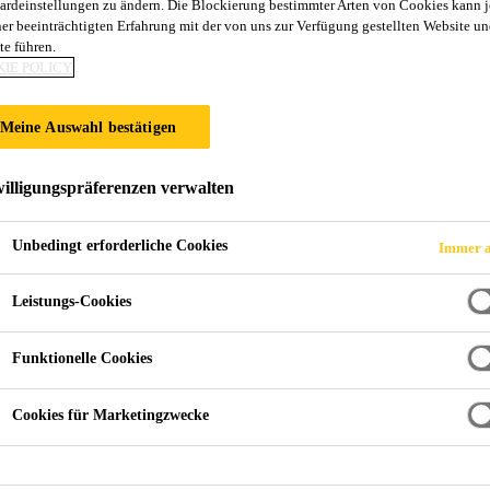
ardeinstellungen zu ändern. Die Blockierung bestimmter Arten von Cookies kann 
Sika® Aktivator
ner beeinträchtigten Erfahrung mit der von uns zur Verfügung gestellten Website un
te führen.
IE POLICY
Lösemittelhaltiger Haftvermittler für Besc
Meine Auswahl bestätigen
Sika® Aktivator-306 LUM ist ein lösemittelhaltiger, le
Feuchtigkeit reagiert und auf der Oberfläche haftakti
illigungspräferenzen verwalten
Bindeglied zwischen Untergrund und Primer oder Klebstoff. Sika® Aktivator-306
speziell zur Vorbehandlung von nicht porösen Klebefl
Unbedingt erforderliche Cookies
Immer a
Mehr anzeigen +
Kleb-/Dichtstoffen entwickelt. Sika® Aktivator-306 LUM fluoresziert unter langwelligem UV-Licht
Leistungs-Cookies
Sichtbar unter UV-Licht, geeignet für automatisier
Funktionelle Cookies
Vorbehandlung für verschiedenste Beschichtungen
Einfache Anwendung
Cookies für Marketingzwecke
FINDEN SIE IHREN SIKA