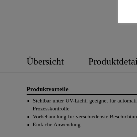
Übersicht
Produktdetai
Produktvorteile
Sichtbar unter UV-Licht, geeignet für automati
Prozesskontrolle
Vorbehandlung für verschiedenste Beschichtu
Einfache Anwendung