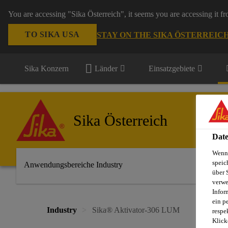
You are accessing "Sika Österreich", it seems you are accessing it f
TO SIKA USA
STAY ON THE SIKA ÖSTERREIC
Sika Konzern
Länder
Einsatzgebiete
Sika Österreich
Date
Wenn 
speic
Anwendungsbereiche Industry
über 
verwe
Infor
ein p
Industry
Sika® Aktivator-306 LUM
respe
Klick