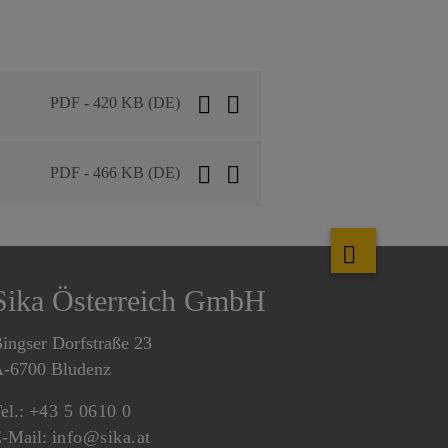
PDF - 420 KB (DE)
PDF - 466 KB (DE)
Sika Österreich GmbH
ingser Dorfstraße 23
-6700 Bludenz
el.:
+43 5 0610 0
-Mail:
info@sika.at