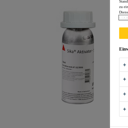
Stand
zu ei
Diens
COOK
Einw