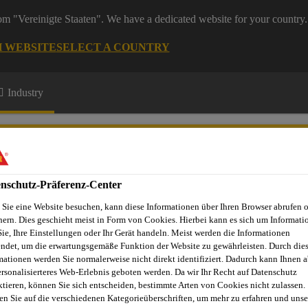
rom "Vereinigte Staaten". We have a dedicated website for your country.
H WEBSITE
SELECT A COUNTRY
Industry
nschutz-Präferenz-Center
Sie eine Website besuchen, kann diese Informationen über Ihren Browser abrufen 
hern. Dies geschieht meist in Form von Cookies. Hierbei kann es sich um Informati
Sie, Ihre Einstellungen oder Ihr Gerät handeln. Meist werden die Informationen
ndet, um die erwartungsgemäße Funktion der Website zu gewährleisten. Durch die
mationen werden Sie normalerweise nicht direkt identifiziert. Dadurch kann Ihnen a
ersonalisierteres Web-Erlebnis geboten werden. Da wir Ihr Recht auf Datenschutz
ktieren, können Sie sich entscheiden, bestimmte Arten von Cookies nicht zulassen.
en Sie auf die verschiedenen Kategorieüberschriften, um mehr zu erfahren und unse