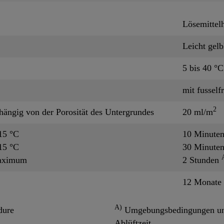
Lösemittelh
Leicht gelb
5 bis 40 °C
mit fusself
2
hängig von der Porosität des Untergrundes
20 ml/m
15 °C
10 Minute
15 °C
30 Minute
aximum
2 Stunden
12 Monate
A)
dure
Umgebungsbedingungen und
Ablüftzeit