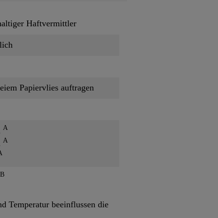
altiger Haftvermittler
lich
reiem Papiervlies auftragen
A
n
A
n
A
B
 Temperatur beeinflussen die