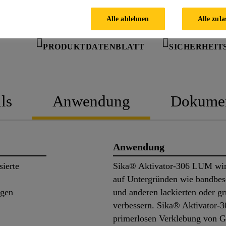
BERATER
Alle ablehnen
Alle zula
PRODUKTDATENBLATT
SICHERHEIT
ls
Anwendung
Dokume
Anwendung
sierte
Sika® Aktivator-306 LUM wir
auf Untergründen wie bandbesc
ngen
und anderen lackierten oder g
verbessern. Sika® Aktivator-
primerlosen Verklebung von G