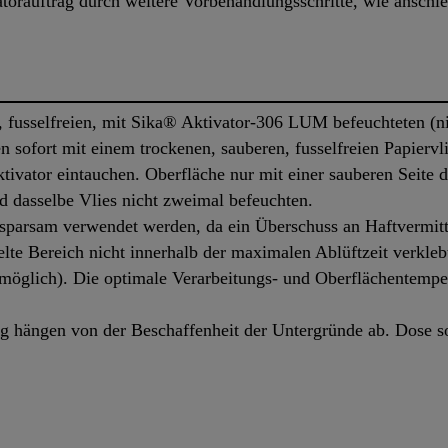
orauftrag durch weitere Vorbehandlungsschritte, wie anschlei
 fusselfreien, mit Sika® Aktivator-306 LUM befeuchteten (ni
sofort mit einem trockenen, sauberen, fusselfreien Papiervli
tivator eintauchen. Oberfläche nur mit einer sauberen Seite 
d dasselbe Vlies nicht zweimal befeuchten.
parsam verwendet werden, da ein Überschuss an Haftvermitt
lte Bereich nicht innerhalb der maximalen Ablüftzeit verkle
möglich). Die optimale Verarbeitungs- und Oberflächentempe
 hängen von der Beschaffenheit der Untergründe ab. Dose s