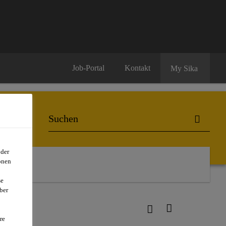
Job-Portal
Kontakt
My Sika
oder
onen
se
ber
re