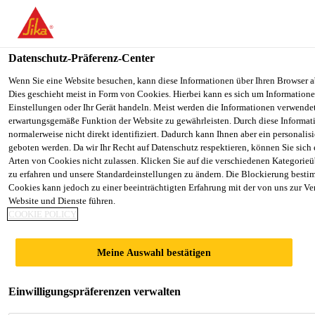
You are accessing "Sika Österreich", it seems you are accessing it f
Staaten". We have a dedicated website for your country.
Datenschutz-Präferenz-Center
TO SIKA
STAY ON THE SIKA ÖSTERREICH
Industry
Sikasil® SG-500
USA
WEBSITE
Wenn Sie eine Website besuchen, kann diese Informationen über Ihren Browser a
Dies geschieht meist in Form von Cookies. Hierbei kann es sich um Informationen
Einstellungen oder Ihr Gerät handeln. Meist werden die Informationen verwende
erwartungsgemäße Funktion der Website zu gewährleisten. Durch diese Informat
Sika Österreich
normalerweise nicht direkt identifiziert. Dadurch kann Ihnen aber ein personalis
geboten werden. Da wir Ihr Recht auf Datenschutz respektieren, können Sie sich
Sikasil® SG-500
Arten von Cookies nicht zulassen. Klicken Sie auf die verschiedenen Kategorieü
zu erfahren und unsere Standardeinstellungen zu ändern. Die Blockierung besti
Cookies kann jedoch zu einer beeinträchtigten Erfahrung mit der von uns zur Ve
Hochfester, zweikomponentiger Silikon
Website und Dienste führen.
COOKIE POLICY
Structural Glazing Klebstoff
Sikasil® SG-500 ist ein zweikomponentiger,
Meine Auswahl bestätigen
neutralhärtender Silikonklebstoff, der vorwiegend für
Structural Glazing Anwendungen verwendet wird.
Einwilligungspräferenzen verwalten