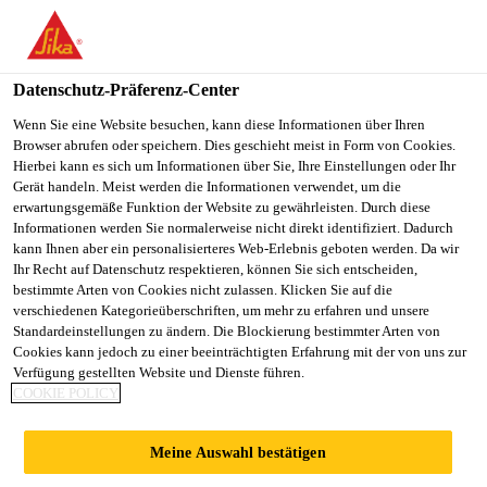
You are accessing "Sika Österreich", it seems you are accessing it
from "Vereinigte Staaten". We have a dedicated website for your
country.
Datenschutz-Präferenz-Center
TO
Wenn Sie eine Website besuchen, kann diese Informationen über Ihren
STAY ON THE SIKA
SELECT A
Browser abrufen oder speichern. Dies geschieht meist in Form von Cookies.
SIKA
ÖSTERREICH WEBSITE
COUNTRY
Hierbei kann es sich um Informationen über Sie, Ihre Einstellungen oder Ihr
USA
Gerät handeln. Meist werden die Informationen verwendet, um die
erwartungsgemäße Funktion der Website zu gewährleisten. Durch diese
Informationen werden Sie normalerweise nicht direkt identifiziert. Dadurch
Sika Österreich
kann Ihnen aber ein personalisierteres Web-Erlebnis geboten werden. Da wir
Ihr Recht auf Datenschutz respektieren, können Sie sich entscheiden,
bestimmte Arten von Cookies nicht zulassen. Klicken Sie auf die
verschiedenen Kategorieüberschriften, um mehr zu erfahren und unsere
Standardeinstellungen zu ändern. Die Blockierung bestimmter Arten von
Cookies kann jedoch zu einer beeinträchtigten Erfahrung mit der von uns zur
Verfügung gestellten Website und Dienste führen.
WISSENSZENTR
COOKIE POLICY
UM
Meine Auswahl bestätigen