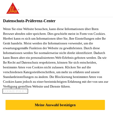
You are accessing "Sika Österreich", it seems you are accessing it
from "Vereinigte Staaten". We have a dedicated website for your
country.
Datenschutz-Präferenz-Center
TO
Wenn Sie eine Website besuchen, kann diese Informationen über Ihren
STAY ON THE SIKA
SELECT A
Browser abrufen oder speichern. Dies geschieht meist in Form von Cookies.
SIKA
ÖSTERREICH WEBSITE
COUNTRY
Hierbei kann es sich um Informationen über Sie, Ihre Einstellungen oder Ihr
USA
Gerät handeln. Meist werden die Informationen verwendet, um die
erwartungsgemäße Funktion der Website zu gewährleisten. Durch diese
Informationen werden Sie normalerweise nicht direkt identifiziert. Dadurch
Sika Österreich
kann Ihnen aber ein personalisierteres Web-Erlebnis geboten werden. Da wir
Ihr Recht auf Datenschutz respektieren, können Sie sich entscheiden,
bestimmte Arten von Cookies nicht zulassen. Klicken Sie auf die
verschiedenen Kategorieüberschriften, um mehr zu erfahren und unsere
Standardeinstellungen zu ändern. Die Blockierung bestimmter Arten von
CERTIFICATES
Cookies kann jedoch zu einer beeinträchtigten Erfahrung mit der von uns zur
Verfügung gestellten Website und Dienste führen.
COOKIE POLICY
Meine Auswahl bestätigen