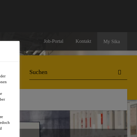
Job-Portal
Kontakt
My Sika
oder
onen
se
ber
re
jedoch
d