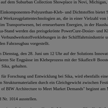
ni auf dem Suburban Collection Showplace in Novi, Michigan
n Einkomponenten-Polyurethan-Kleb- und Dichtstoffen bietet S
d Werkzeugplattentechnologien an, die in einer Vielzahl von
 im Transportwesen, bei erneuerbaren Energien, in der Haushal
ka-Stand werden das preisgekrönte PowerCure-Dosier- und Kl
 Verbundwerkstoffverklebungen in der Schifffahrtsindustrie
 den Fahrzeugbau vorgestellt.
 Dienstag, den 28. Juni um 12 Uhr auf der Solutions Innovat
nieren Sie Engpässe im Klebeprozess mit der Sikaflex® Boost
 Sika, gehalten.
n für Forschung und Entwicklung bei Sika, wird ebenfalls ei
 Strukturmaterialien durch ein Gleichgewicht zwischen Festig
 of BIW Architecture to Meet Market Demands" beginnt am M
 Nr. 1014 ausstellen.