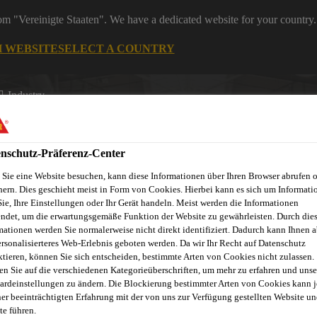
rom "Vereinigte Staaten". We have a dedicated website for your country.
H WEBSITE
SELECT A COUNTRY
Industry
nschutz-Präferenz-Center
Sie eine Website besuchen, kann diese Informationen über Ihren Browser abrufen 
hern. Dies geschieht meist in Form von Cookies. Hierbei kann es sich um Informati
Sie, Ihre Einstellungen oder Ihr Gerät handeln. Meist werden die Informationen
ndet, um die erwartungsgemäße Funktion der Website zu gewährleisten. Durch die
mationen werden Sie normalerweise nicht direkt identifiziert. Dadurch kann Ihnen a
ersonalisierteres Web-Erlebnis geboten werden. Da wir Ihr Recht auf Datenschutz
ktieren, können Sie sich entscheiden, bestimmte Arten von Cookies nicht zulassen.
en Sie auf die verschiedenen Kategorieüberschriften, um mehr zu erfahren und unse
ardeinstellungen zu ändern. Die Blockierung bestimmter Arten von Cookies kann 
ner beeinträchtigten Erfahrung mit der von uns zur Verfügung gestellten Website un
te führen.