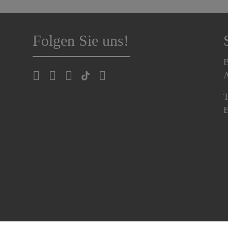
Folgen Sie uns!
B
A
T
E