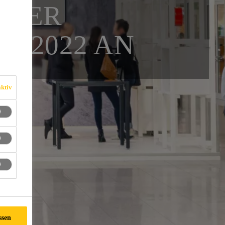
 DER
O 2022 AN
ktiv
ssen