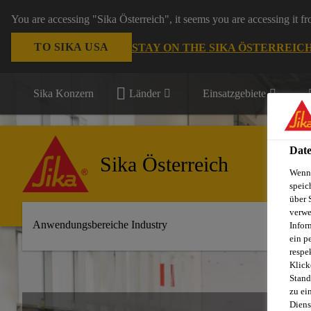
You are accessing "Sika Österreich", it seems you are accessing it f
TO SIKA USA
STAY ON THE SIKA ÖSTERREIC
Sika Konzern
Länder
Einsatzgebiete
Date
Sika Österreich
Wenn 
speic
über 
verwe
Anwendungsbereiche Industry
Infor
ein p
respe
Klick
Stand
zu ei
Diens