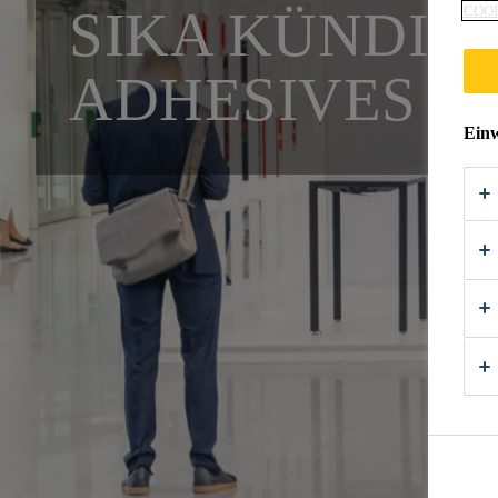
SIKA KÜNDIG
COOK
ADHESIVES A
Einw