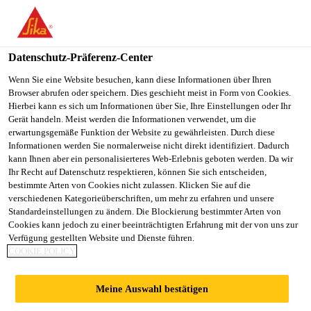
You are accessing "Sika Österreich", it seems you are accessing it
from "Vereinigte Staaten". We have a dedicated website for your
country.
Datenschutz-Präferenz-Center
TO
Wenn Sie eine Website besuchen, kann diese Informationen über Ihren
STAY ON THE SIKA
SELECT A
Browser abrufen oder speichern. Dies geschieht meist in Form von Cookies.
SIKA
ÖSTERREICH WEBSITE
COUNTRY
Hierbei kann es sich um Informationen über Sie, Ihre Einstellungen oder Ihr
USA
Gerät handeln. Meist werden die Informationen verwendet, um die
erwartungsgemäße Funktion der Website zu gewährleisten. Durch diese
Informationen werden Sie normalerweise nicht direkt identifiziert. Dadurch
Sika Österreich
kann Ihnen aber ein personalisierteres Web-Erlebnis geboten werden. Da wir
Ihr Recht auf Datenschutz respektieren, können Sie sich entscheiden,
bestimmte Arten von Cookies nicht zulassen. Klicken Sie auf die
verschiedenen Kategorieüberschriften, um mehr zu erfahren und unsere
Standardeinstellungen zu ändern. Die Blockierung bestimmter Arten von
PRODUKTE FÜR
Cookies kann jedoch zu einer beeinträchtigten Erfahrung mit der von uns zur
Verfügung gestellten Website und Dienste führen.
COOKIE POLICY
VERBRAUCHSGÜT
Meine Auswahl bestätigen
ER