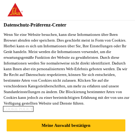
You are accessing "Sika Österreich", it seems you are accessing it
from "Vereinigte Staaten". We have a dedicated website for your
country.
Datenschutz-Präferenz-Center
TO
Wenn Sie eine Website besuchen, kann diese Informationen über Ihren
STAY ON THE SIKA
SELECT A
Browser abrufen oder speichern. Dies geschieht meist in Form von Cookies.
SIKA
ÖSTERREICH WEBSITE
COUNTRY
Hierbei kann es sich um Informationen über Sie, Ihre Einstellungen oder Ihr
USA
Gerät handeln. Meist werden die Informationen verwendet, um die
erwartungsgemäße Funktion der Website zu gewährleisten. Durch diese
Informationen werden Sie normalerweise nicht direkt identifiziert. Dadurch
Sika Österreich
kann Ihnen aber ein personalisierteres Web-Erlebnis geboten werden. Da wir
Ihr Recht auf Datenschutz respektieren, können Sie sich entscheiden,
bestimmte Arten von Cookies nicht zulassen. Klicken Sie auf die
verschiedenen Kategorieüberschriften, um mehr zu erfahren und unsere
Standardeinstellungen zu ändern. Die Blockierung bestimmter Arten von
Cookies kann jedoch zu einer beeinträchtigten Erfahrung mit der von uns zur
Verfügung gestellten Website und Dienste führen.
SIKAFLEX®-500
COOKIE POLICY
ER SERIE, DIE
Meine Auswahl bestätigen