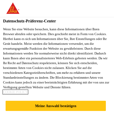
You are accessing "Sika Österreich", it seems you are accessing it
from "Vereinigte Staaten". We have a dedicated website for your
country.
Datenschutz-Präferenz-Center
TO
Wenn Sie eine Website besuchen, kann diese Informationen über Ihren
STAY ON THE SIKA
SELECT A
Browser abrufen oder speichern. Dies geschieht meist in Form von Cookies.
SIKA
ÖSTERREICH WEBSITE
COUNTRY
Hierbei kann es sich um Informationen über Sie, Ihre Einstellungen oder Ihr
USA
Gerät handeln. Meist werden die Informationen verwendet, um die
erwartungsgemäße Funktion der Website zu gewährleisten. Durch diese
Informationen werden Sie normalerweise nicht direkt identifiziert. Dadurch
Sika Österreich
kann Ihnen aber ein personalisierteres Web-Erlebnis geboten werden. Da wir
Ihr Recht auf Datenschutz respektieren, können Sie sich entscheiden,
bestimmte Arten von Cookies nicht zulassen. Klicken Sie auf die
verschiedenen Kategorieüberschriften, um mehr zu erfahren und unsere
Standardeinstellungen zu ändern. Die Blockierung bestimmter Arten von
DICHTSTOFFE FÜR
Cookies kann jedoch zu einer beeinträchtigten Erfahrung mit der von uns zur
Verfügung gestellten Website und Dienste führen.
COOKIE POLICY
AUSSENANWENDU
Meine Auswahl bestätigen
NG