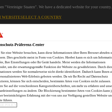
rom "Vereinigte Staaten". We have a dedicated website for your country.
H WEBSITE
SELECT A COUNTRY
Industry
nschutz-Präferenz-Center
Sie eine Website besuchen, kann diese Informationen über Ihren Browser abrufen 
hern. Dies geschieht meist in Form von Cookies. Hierbei kann es sich um Informati
Sie, Ihre Einstellungen oder Ihr Gerät handeln. Meist werden die Informationen
ndet, um die erwartungsgemäße Funktion der Website zu gewährleisten. Durch die
mationen werden Sie normalerweise nicht direkt identifiziert. Dadurch kann Ihnen a
ersonalisierteres Web-Erlebnis geboten werden. Da wir Ihr Recht auf Datenschutz
ktieren, können Sie sich entscheiden, bestimmte Arten von Cookies nicht zulassen.
en Sie auf die verschiedenen Kategorieüberschriften, um mehr zu erfahren und unse
ardeinstellungen zu ändern. Die Blockierung bestimmter Arten von Cookies kann 
ner beeinträchtigten Erfahrung mit der von uns zur Verfügung gestellten Website un
te führen.
s und Windschutzscheiben
SikaBooster® P-50
IE POLICY