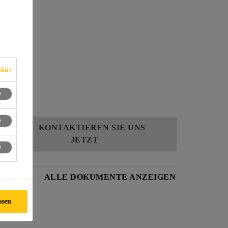
50
lex-271
ktiv
sprozess
KONTAKTIEREN SIE UNS
JETZT
BLATT
ALLE DOKUMENTE ANZEIGEN
ssen