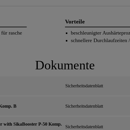
Vorteile
für rasche
beschleunigter Aushärtepro
schnellere Durchlaufzeiten 
Dokumente
Sicherheitsdatenblatt
 Komp. B
Sicherheitsdatenblatt
 with SikaBooster P-50 Komp.
Sicherheitsdatenblatt