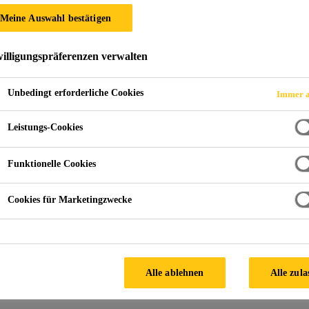
SikaBooster® P-
Meine Auswahl bestätigen
illigungspräferenzen verwalten
Aushärtungsbeschleuniger für Sikaflex-268 und Sikaf
Unbedingt erforderliche Cookies
Immer a
beschleunigter Aushärteprozess
Leistungs-Cookies
schnellere Durchlaufzeiten / beschleunigter Arbeit
Funktionelle Cookies
FINDEN SIE IHREN SIKA
BERATER
Cookies für Marketingzwecke
SICHERHEITSDATEN
Alle ablehnen
Alle zula