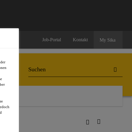
Job-Portal
Kontakt
My Sika
oder
onen
se
ber
re
jedoch
d