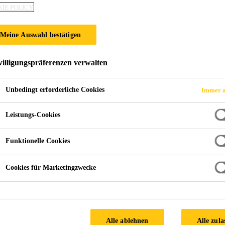
IE POLICY
Meine Auswahl bestätigen
inen
illigungspräferenzen verwalten
Unbedingt erforderliche Cookies
Immer a
sungen für schnellere Montage mit weniger Ne
Leistungs-Cookies
Funktionelle Cookies
Cookies für Marketingzwecke
Alle ablehnen
Alle zula