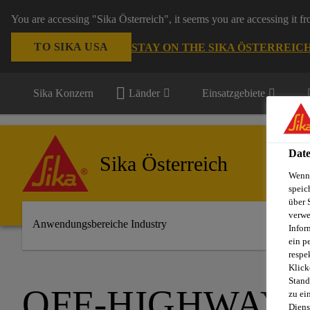
You are accessing "Sika Österreich", it seems you are accessing it f
TO SIKA USA
STAY ON THE SIKA ÖSTERREIC
Sika Konzern
Länder
Einsatzgebiete
Date
Sika Österreich
Wenn 
speic
über 
verwe
Anwendungsbereiche Industry
Infor
ein p
respe
Klick
Stand
OFF-HIGHWAY
zu ei
Diens