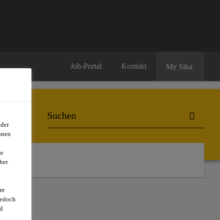
Job-Portal
Kontakt
My Sika
oder
onen
se
ber
re
jedoch
d