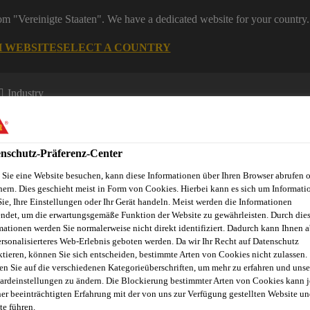
rom "Vereinigte Staaten". We have a dedicated website for your country.
H WEBSITE
SELECT A COUNTRY
Industry
nschutz-Präferenz-Center
Sie eine Website besuchen, kann diese Informationen über Ihren Browser abrufen 
hern. Dies geschieht meist in Form von Cookies. Hierbei kann es sich um Informati
Sie, Ihre Einstellungen oder Ihr Gerät handeln. Meist werden die Informationen
ndet, um die erwartungsgemäße Funktion der Website zu gewährleisten. Durch die
mationen werden Sie normalerweise nicht direkt identifiziert. Dadurch kann Ihnen a
ersonalisierteres Web-Erlebnis geboten werden. Da wir Ihr Recht auf Datenschutz
ktieren, können Sie sich entscheiden, bestimmte Arten von Cookies nicht zulassen.
en Sie auf die verschiedenen Kategorieüberschriften, um mehr zu erfahren und unse
ardeinstellungen zu ändern. Die Blockierung bestimmter Arten von Cookies kann 
 MASCHINEN
ner beeinträchtigten Erfahrung mit der von uns zur Verfügung gestellten Website un
te führen.