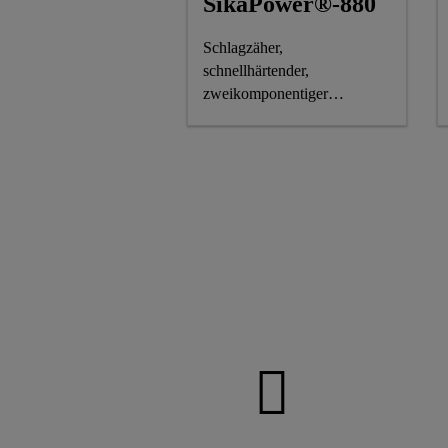
SikaPower®-880
Schlagzäher,
schnellhärtender,
zweikomponentiger
Strukturklebstoff