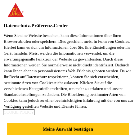
You are accessing "Sika Österreich", it seems you are accessing it
from "Vereinigte Staaten". We have a dedicated website for your
country.
Datenschutz-Präferenz-Center
TO
Wenn Sie eine Website besuchen, kann diese Informationen über Ihren
STAY ON THE SIKA
SELECT A
Browser abrufen oder speichern. Dies geschieht meist in Form von Cookies.
SIKA
ÖSTERREICH WEBSITE
COUNTRY
Hierbei kann es sich um Informationen über Sie, Ihre Einstellungen oder Ihr
USA
Gerät handeln. Meist werden die Informationen verwendet, um die
erwartungsgemäße Funktion der Website zu gewährleisten. Durch diese
Informationen werden Sie normalerweise nicht direkt identifiziert. Dadurch
Sika Österreich
kann Ihnen aber ein personalisierteres Web-Erlebnis geboten werden. Da wir
Ihr Recht auf Datenschutz respektieren, können Sie sich entscheiden,
bestimmte Arten von Cookies nicht zulassen. Klicken Sie auf die
verschiedenen Kategorieüberschriften, um mehr zu erfahren und unsere
Standardeinstellungen zu ändern. Die Blockierung bestimmter Arten von
Cookies kann jedoch zu einer beeinträchtigten Erfahrung mit der von uns zur
Verfügung gestellten Website und Dienste führen.
ANSTEHENDE
COOKIE POLICY
EREIGNISSE
Meine Auswahl bestätigen