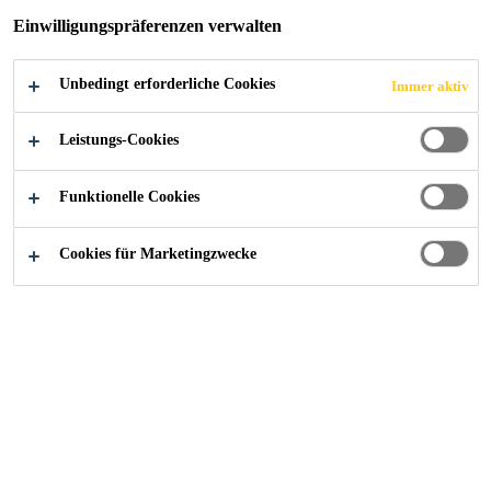
TRANSPORTATI
Einwilligungspräferenzen verwalten
ON
Unbedingt erforderliche Cookies
Immer aktiv
Leistungs-Cookies
Funktionelle Cookies
Industry
Transportation
Cookies für Marketingzwecke
Kontaktieren Sie uns!