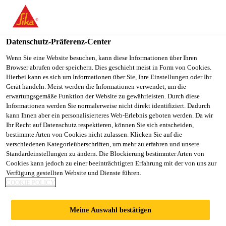
You are accessing "Sika Österreich", it seems you are accessing it
from "Vereinigte Staaten". We have a dedicated website for your
country.
Datenschutz-Präferenz-Center
TO
Wenn Sie eine Website besuchen, kann diese Informationen über Ihren
STAY ON THE SIKA
SELECT A
Browser abrufen oder speichern. Dies geschieht meist in Form von Cookies.
SIKA
ÖSTERREICH WEBSITE
COUNTRY
Hierbei kann es sich um Informationen über Sie, Ihre Einstellungen oder Ihr
USA
Gerät handeln. Meist werden die Informationen verwendet, um die
erwartungsgemäße Funktion der Website zu gewährleisten. Durch diese
Informationen werden Sie normalerweise nicht direkt identifiziert. Dadurch
Sika Österreich
kann Ihnen aber ein personalisierteres Web-Erlebnis geboten werden. Da wir
Ihr Recht auf Datenschutz respektieren, können Sie sich entscheiden,
bestimmte Arten von Cookies nicht zulassen. Klicken Sie auf die
verschiedenen Kategorieüberschriften, um mehr zu erfahren und unsere
Standardeinstellungen zu ändern. Die Blockierung bestimmter Arten von
VERBUNDHARZSY
Cookies kann jedoch zu einer beeinträchtigten Erfahrung mit der von uns zur
Verfügung gestellten Website und Dienste führen.
COOKIE POLICY
STEME
Meine Auswahl bestätigen