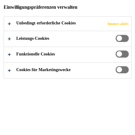
Einwilligungspräferenzen verwalten
Unbedingt erforderliche Cookies
Immer aktiv
Industry
...
Verbundharzsysteme
Leistungs-Cookies
Funktionelle Cookies
Hochleistungs-Verbundharze, die höchsten
Standards in Bezug auf Produktion,
Cookies für Marketingzwecke
Prozesseffizienz und Endverbrauchsleistung
erfüllen.