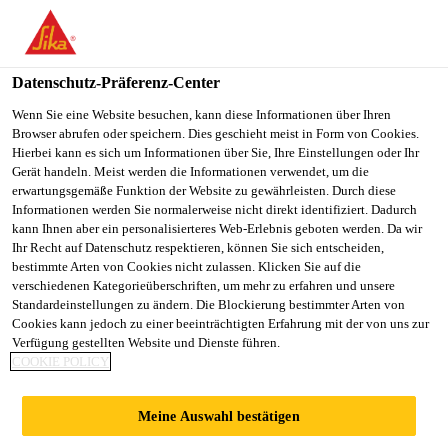
Datenschutz-Präferenz-Center
Wenn Sie eine Website besuchen, kann diese Informationen über Ihren
Browser abrufen oder speichern. Dies geschieht meist in Form von Cookies.
EXECUTIVE/SENIOR
Hierbei kann es sich um Informationen über Sie, Ihre Einstellungen oder Ihr
Gerät handeln. Meist werden die Informationen verwendet, um die
erwartungsgemäße Funktion der Website zu gewährleisten. Durch diese
EXECUTIVE STORES-
Informationen werden Sie normalerweise nicht direkt identifiziert. Dadurch
kann Ihnen aber ein personalisierteres Web-Erlebnis geboten werden. Da wir
THIRD PARTY
Ihr Recht auf Datenschutz respektieren, können Sie sich entscheiden,
bestimmte Arten von Cookies nicht zulassen. Klicken Sie auf die
PAYROLL
verschiedenen Kategorieüberschriften, um mehr zu erfahren und unsere
Standardeinstellungen zu ändern. Die Blockierung bestimmter Arten von
Cookies kann jedoch zu einer beeinträchtigten Erfahrung mit der von uns zur
Verfügung gestellten Website und Dienste führen.
COOKIE POLICY
Vollzeit
Manufacturing
Meine Auswahl bestätigen
Tarapur, Maharashtra, India