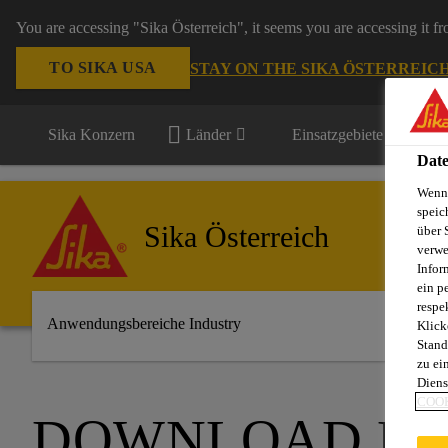
You are accessing "Sika Österreich", it seems you are accessing it f
TO SIKA USA
STAY ON THE SIKA ÖSTERREIC
Sika Konzern
Länder
Einsatzgebiete
Date
Wenn 
speic
Sika Österreich
über 
verwe
Infor
ein p
respe
Anwendungsbereiche Industry
Klick
Stand
zu ei
Diens
COOK
DOWNLOAD D