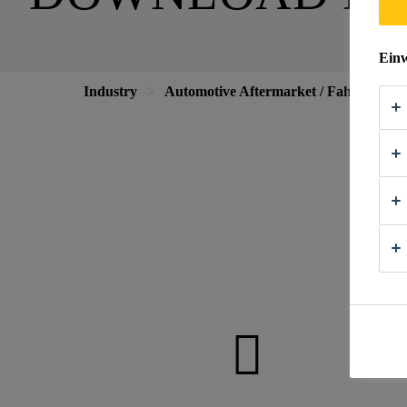
Einw
Industry
Automotive Aftermarket / Fahrzeugrep