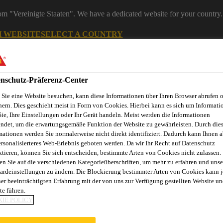
rom "Vereinigte Staaten". We have a dedicated website for your country.
H WEBSITE
SELECT A COUNTRY
Industry
nschutz-Präferenz-Center
Sie eine Website besuchen, kann diese Informationen über Ihren Browser abrufen 
hern. Dies geschieht meist in Form von Cookies. Hierbei kann es sich um Informati
Sie, Ihre Einstellungen oder Ihr Gerät handeln. Meist werden die Informationen
ndet, um die erwartungsgemäße Funktion der Website zu gewährleisten. Durch die
mationen werden Sie normalerweise nicht direkt identifiziert. Dadurch kann Ihnen a
ersonalisierteres Web-Erlebnis geboten werden. Da wir Ihr Recht auf Datenschutz
ktieren, können Sie sich entscheiden, bestimmte Arten von Cookies nicht zulassen.
en Sie auf die verschiedenen Kategorieüberschriften, um mehr zu erfahren und unse
ardeinstellungen zu ändern. Die Blockierung bestimmter Arten von Cookies kann 
ner beeinträchtigten Erfahrung mit der von uns zur Verfügung gestellten Website un
te führen.
IE POLICY
OKUMENTE