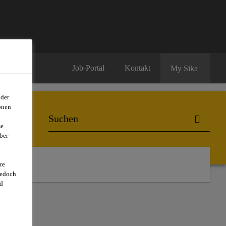
Job-Portal
Kontakt
My Sika
oder
onen
se
ber
re
jedoch
d