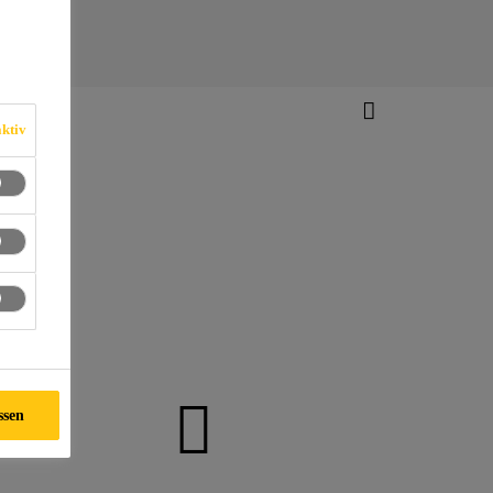
ktiv
ssen